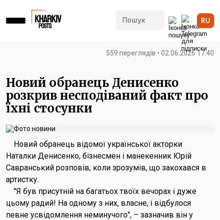
RU
559 переглядів • 02.06.2026 17:40
Новий обранець Денисенко
розкрив несподіваний факт про
їхні стосунки
Новий обранець відомої української акторки
Наталки Денисенко, бізнесмен і манекенник Юрій
Савранський розповів, коли зрозумів, що закохався в
артистку.
"Я був присутній на багатьох твоїх вечорах і дуже
цьому радий! На одному з них, власне, і відбулося
певне усвідомлення неминучого", – зазначив він у