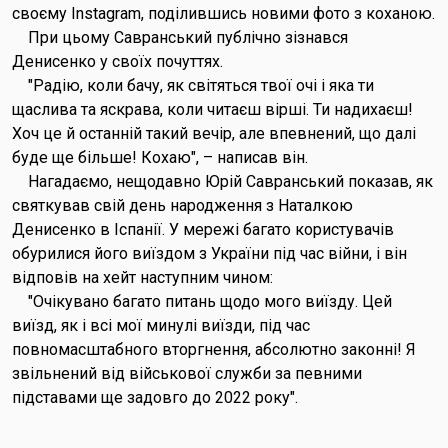
своєму Instagram, поділившись новими фото з коханою.
При цьому Савранський публічно зізнався
Денисенко у своїх почуттях.
"Радію, коли бачу, як світяться твої очі і яка ти
щаслива та яскрава, коли читаєш вірші. Ти надихаєш!
Хоч це й останній такий вечір, але впевнений, що далі
буде ще більше! Кохаю", – написав він.
Нагадаємо, нещодавно Юрій Савранський показав, як
святкував свій день народження з Наталкою
Денисенко в Іспанії. У мережі багато користувачів
обурилися його виїздом з України під час війни, і він
відповів на хейт наступним чином:
"Очікувано багато питань щодо мого виїзду. Цей
виїзд, як і всі мої минулі виїзди, під час
повномасштабного вторгнення, абсолютно законні! Я
звільнений від військової служби за певними
підставами ще задовго до 2022 року".