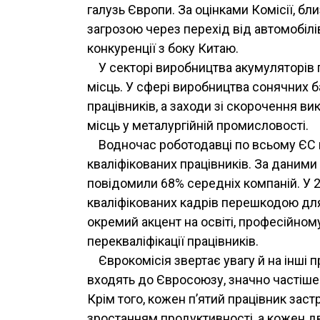
галузь Європи. За оцінками Комісії, бл
загрозою через перехід від автомобілі
конкуренції з боку Китаю.
У секторі виробництва акумуляторів
місць. У сфері виробництва сонячних б
працівників, а заходи зі скорочення в
місць у металургійній промисловості.
Водночас роботодавці по всьому ЄС
кваліфікованих працівників. За даними 
повідомили 68% середніх компаній. У 
кваліфікованих кадрів перешкодою для
окремий акцент на освіті, професійном
перекваліфікації працівників.
Єврокомісія звертає увагу й на інші 
входять до Євросоюзу, значно частіше 
Крім того, кожен п’ятий працівник зас
зростанням продуктивності, а кожен д