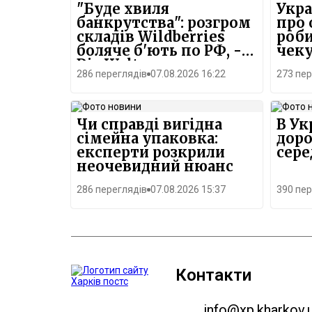
"Буде хвиля
Укра
банкрутства": розгром
про 
складів Wildberries
роби
боляче б'ють по РФ, -
чеку
Die Welt
286 переглядів
07.08.2026 16:22
273 пер
Чи справді вигідна
В Ук
сімейна упаковка:
доро
експерти розкрили
сере
неочевидний нюанс
286 переглядів
07.08.2026 15:37
390 пер
Контакти
info@xp.kharkov.