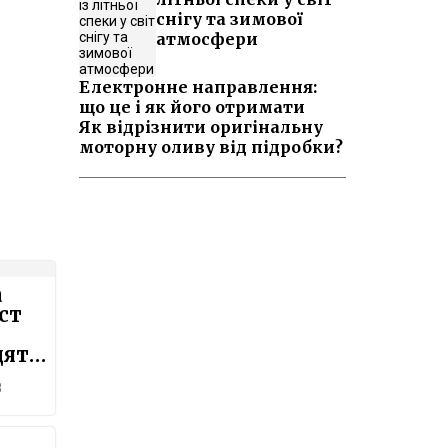
снігу та зимової
атмосфери
Електронне направлення:
що це і як його отримати
Як відрізнити оригінальну
моторну оливу від підробки?
а
ст
дять
8