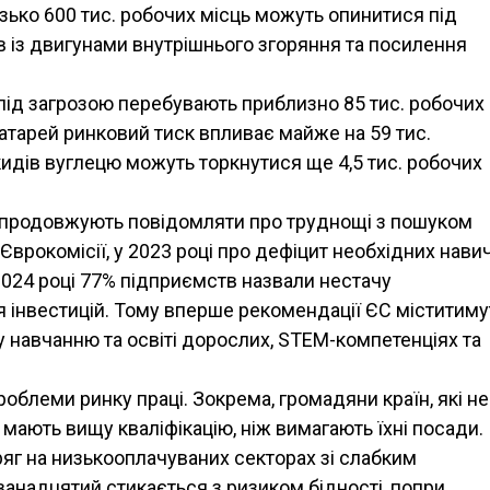
изько 600 тис. робочих місць можуть опинитися під
в із двигунами внутрішнього згоряння та посилення
 під загрозою перебувають приблизно 85 тис. робочих
атарей ринковий тиск впливає майже на 59 тис.
икидів вуглецю можуть торкнутися ще 4,5 тис. робочих
 продовжують повідомляти про труднощі з пошуком
Єврокомісії, у 2023 році про дефіцит необхідних нави
2024 році 77% підприємств назвали нестачу
 інвестицій. Тому вперше рекомендації ЄС міститиму
у навчанню та освіті дорослих, STEM-компетенціях та
проблеми ринку праці. Зокрема, громадяни країн, які не
мають вищу кваліфікацію, ніж вимагають їхні посади.
тряг на низькооплачуваних секторах зі слабким
ванадцятий стикається з ризиком бідності, попри