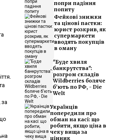
попри падіння
попиту
Фейкові знижки
та цінові пастки:
юрист розкрив, як
та
супермаркети
вводять покупців
в оману
"Буде хвиля
банкрутства":
розгром складів
ття.
Wildberries боляче
та
б'ють по РФ, - Die
Welt
 за
Українців
попередили про
 що
обман на касі: що
робити, якщо ціна в
чеку вища за
ьна
цінник