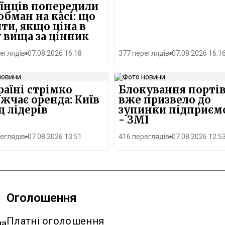
їнців попередили
обман на касі: що
ти, якщо ціна в
 вища за цінник
еглядів
07.08.2026 16:18
377 переглядів
07.08.2026 16:1
раїні стрімко
Блокування порті
жчає оренда: Київ
вже призвело до
д лідерів
зупинки підприємс
- ЗМІ
еглядів
07.08.2026 13:51
416 переглядів
07.08.2026 12:5
Оголошення
Платні оголошення
ua