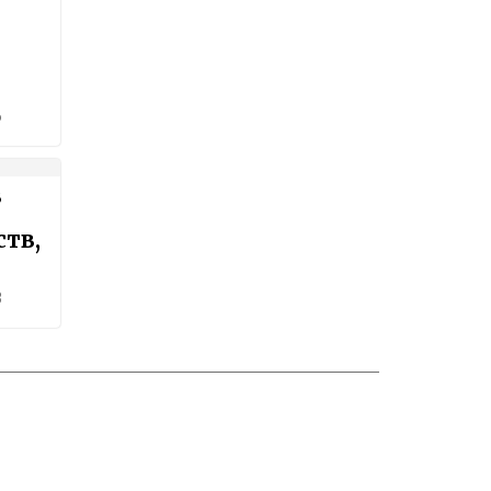
6
в
тв,
3