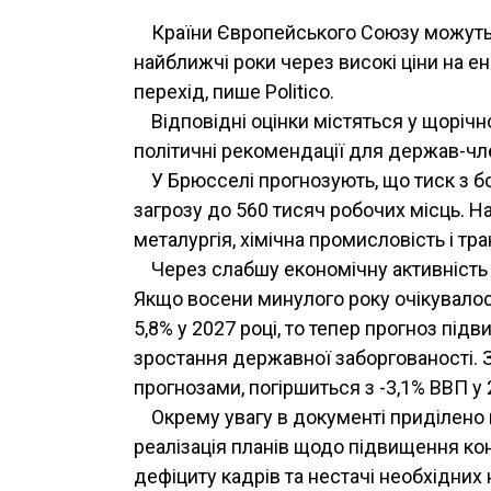
Країни Європейського Союзу можуть 
найближчі роки через високі ціни на е
перехід, пише Politico.
Відповідні оцінки містяться у щорічн
політичні рекомендації для держав-чл
У Брюсселі прогнозують, що тиск з бо
загрозу до 560 тисяч робочих місць. 
металургія, хімічна промисловість і тра
Через слабшу економічну активність
Якщо восени минулого року очікувалося
5,8% у 2027 році, то тепер прогноз під
зростання державної заборгованості. 
прогнозами, погіршиться з -3,1% ВВП у 20
Окрему увагу в документі приділено 
реалізація планів щодо підвищення к
дефіциту кадрів та нестачі необхідни