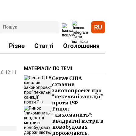
RU
Різне
Статті
Оголошення
МАТЕРІАЛИ ПО ТЕМІ
26 12:11
Сенат США
схвалив
законопроект про
"пекельні санкції"
проти РФ
Ринок
"лихоманить":
квадратні метри в
новобудовах
дорожчають,