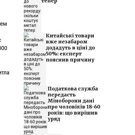
тепер
тем
Китайські товари
с
вже незабаром
додадуть в ціні до
000
50%: експерт
пояснив причину
итла
Податкова служба
передасть
Міноборони дані
про чоловіків 18-60
років: що вирішив
уряд