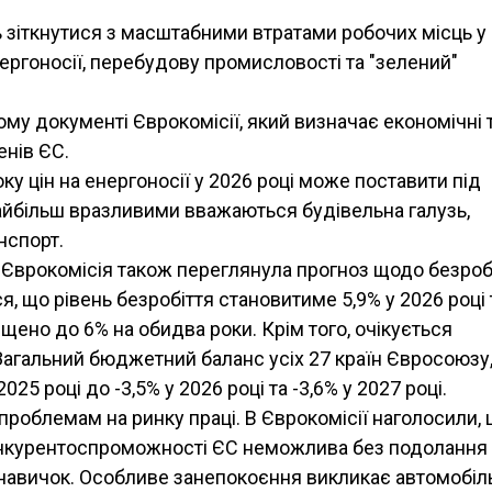
зіткнутися з масштабними втратами робочих місць у
нергоносії, перебудову промисловості та "зелений"
ому документі Єврокомісії, який визначає економічні 
енів ЄС.
ку цін на енергоносії у 2026 році може поставити під
Найбільш вразливими вважаються будівельна галузь,
нспорт.
 Єврокомісія також переглянула прогноз щодо безробі
, що рівень безробіття становитиме 5,9% у 2026 році 
вищено до 6% на обидва роки. Крім того, очікується
Загальний бюджетний баланс усіх 27 країн Євросоюзу,
25 році до -3,5% у 2026 році та -3,6% у 2027 році.
проблемам на ринку праці. В Єврокомісії наголосили,
онкурентоспроможності ЄС неможлива без подолання
х навичок. Особливе занепокоєння викликає автомобіл