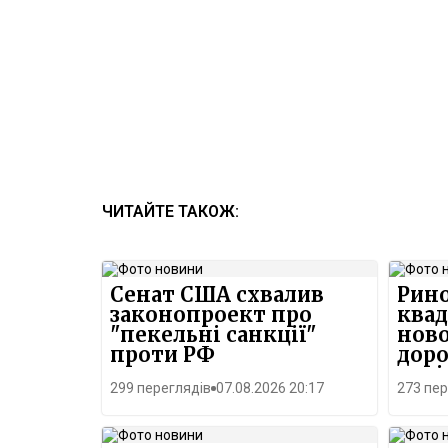
ЧИТАЙТЕ ТАКОЖ:
Сенат США схвалив
Рино
законопроект про
квад
"пекельні санкції"
нов
проти РФ
дор
паді
299 переглядів
07.08.2026 20:17
273 пер