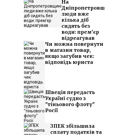
На
Дніпропетровщині
люди вже
кілька діб
сидять без
води: прем’єр
відреагував
Чи можна повернути
в магазин товар,
якщо загубив чек:
відповідь юриста
Швеція передасть
Україні судно з
"тіньового флоту"
Росії
ЗПЕК збільшила
сплату податків та