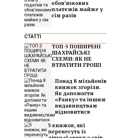
обов'язкових
платежів майже у
сім разів
СТАТТІ
ТОП-3 ПОШИРЕНІ
ШАХРАЙСЬКІ
СХЕМИ: ЯК НЕ
ВТРАТИТИ ГРОШІ
Понад 8 мільйонів
книжок згоріли.
Як допомогти
«Ранку» та іншим
видавництвам
відновитися
5 книжок, які
перенесуть із
літньої спеки у світ