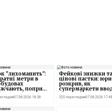
к "лихоманить":
Фейкові знижки т
ратні метри в
цінові пастки: юри
обудовах
розкрив, як
ожчають, попри
супермаркети вво
ння попиту
покупців в оману
еглядів
07.08.2026 18:38
325 переглядів
07.08.2026 17:4