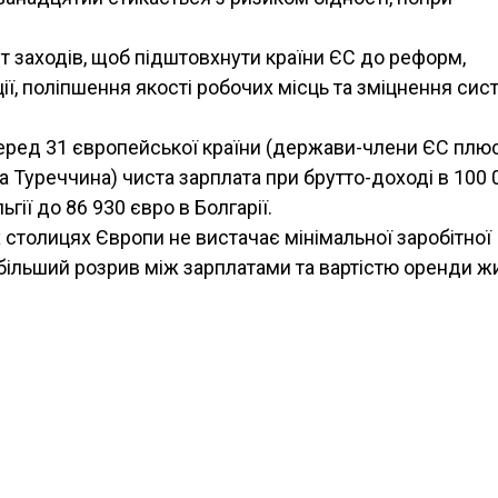
ет заходів, щоб підштовхнути країни ЄС до реформ,
ї, поліпшення якості робочих місць та зміцнення сис
еред 31 європейської країни (держави-члени ЄС плю
та Туреччина) чиста зарплата при брутто-доході в 100 
гії до 86 930 євро в Болгарії.
 столицях Європи не вистачає мінімальної заробітної
йбільший розрив між зарплатами та вартістю оренди ж