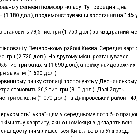
вано у сегменті комфорт-класу. Тут середня ціна
рн (1 180 дол.), продемонструвавши зростання на 14% 
 становить 78,5 тис. грн (1 760 дол.) за квадратний ме
фіксовані у Печерському районі Києва. Середня варті
с. грн (2 730 дол.). На другому місці розташувався
 тис. грн за кв. м (1 690 дол.), а трійку найдорожчих
н за кв. м (1 620 дол.).
ервинному ринку столиці пропонують у Деснянському
ра становить 36,2 тис. грн (810 дол.). Далі йдуть
. грн за кв. м (1 070 дол.) та Дніпровський район - 49
ерухомість", українцям у середньому потрібно працю
днокімнатну квартиру, якщо щомісяця відкладати всю
менш доступним лишається Київ, Львів та Ужгород.