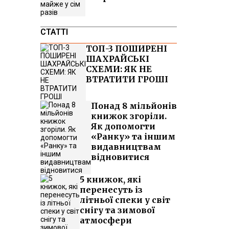
СТАТТІ
ТОП-3 ПОШИРЕНІ
ШАХРАЙСЬКІ
СХЕМИ: ЯК НЕ
ВТРАТИТИ ГРОШІ
Понад 8 мільйонів
книжок згоріли.
Як допомогти
«Ранку» та іншим
видавництвам
відновитися
5 книжок, які
перенесуть із
літньої спеки у світ
снігу та зимової
атмосфери