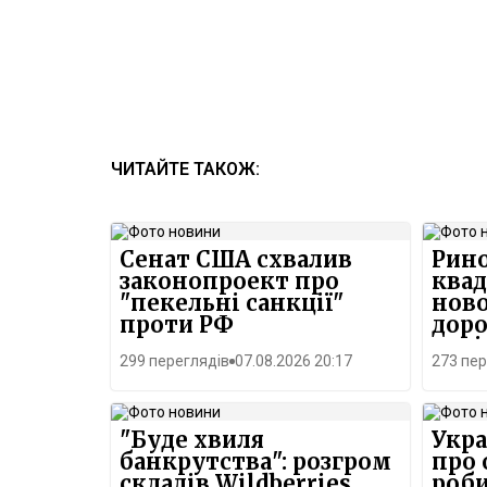
ЧИТАЙТЕ ТАКОЖ:
Сенат США схвалив
Рино
законопроект про
квад
"пекельні санкції"
нов
проти РФ
дор
паді
299 переглядів
07.08.2026 20:17
273 пер
"Буде хвиля
Укра
банкрутства": розгром
про 
складів Wildberries
роби