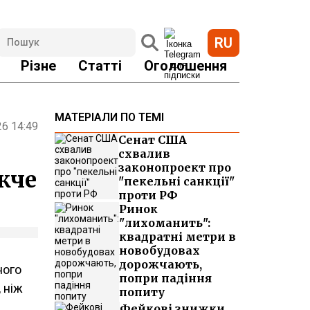
RU
Різне
Статті
Оголошення
МАТЕРІАЛИ ПО ТЕМІ
26 14:49
Сенат США
схвалив
законопроект про
ожче
"пекельні санкції"
проти РФ
Ринок
"лихоманить":
квадратні метри в
новобудовах
дорожчають,
ного
попри падіння
 ніж
попиту
Фейкові знижки