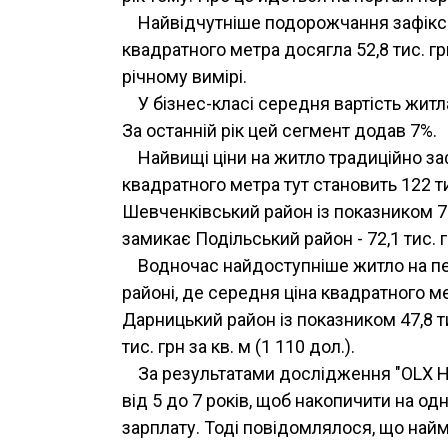
Найвідчутніше подорожчання зафіксо
квадратного метра досягла 52,8 тис. г
річному вимірі.
У бізнес-класі середня вартість житла
За останній рік цей сегмент додав 7%.
Найвищі ціни на житло традиційно за
квадратного метра тут становить 122 ти
Шевченківський район із показником 75,5
замикає Подільський район - 72,1 тис. гр
Водночас найдоступніше житло на п
районі, де середня ціна квадратного мет
Дарницький район із показником 47,8 тис
тис. грн за кв. м (1 110 дол.).
За результатами дослідження "OLX Н
від 5 до 7 років, щоб накопичити на о
зарплату. Тоді повідомлялося, що най