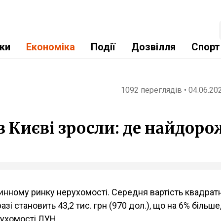
ки
Економіка
Події
Дозвілля
Спорт
1092 переглядів • 04.06.20
в Києві зросли: де найдор
винному ринку нерухомості. Середня вартість квадрат
і становить 43,2 тис. грн (970 дол.), що на 6% більше,
нерухомості ЛУН.