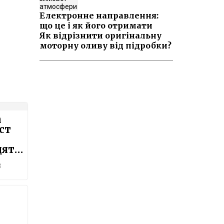
Електронне направлення:
що це і як його отримати
Як відрізнити оригінальну
моторну оливу від підробки?
а
ст
дять
8