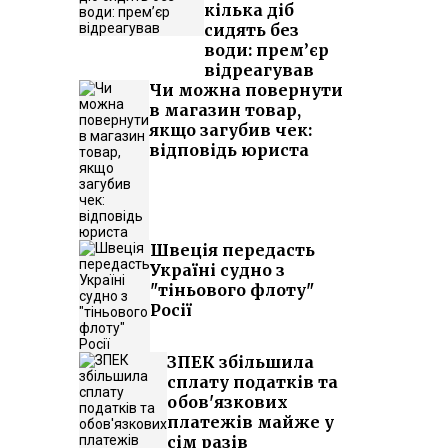
кілька діб
сидять без
води: прем’єр
відреагував
Чи можна повернути
в магазин товар,
якщо загубив чек:
відповідь юриста
Швеція передасть
Україні судно з
"тіньового флоту"
Росії
ЗПЕК збільшила
сплату податків та
обов'язкових
платежів майже у
сім разів