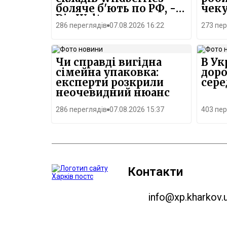
боляче б'ють по РФ, -
чеку
Die Welt
286 переглядів
07.08.2026 16:22
273 пер
Чи справді вигідна
В Ук
сімейна упаковка:
доро
експерти розкрили
сере
неочевидний нюанс
286 переглядів
07.08.2026 15:37
403 пер
Контакти
info@xp.kharkov.