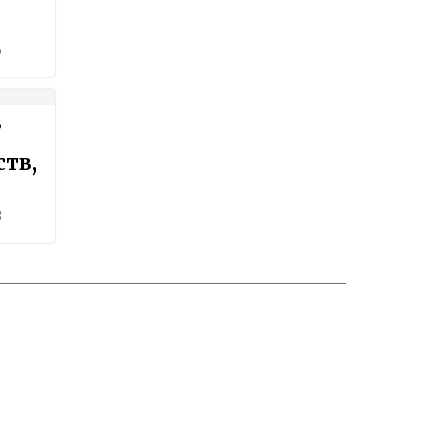
6
в
тв,
3