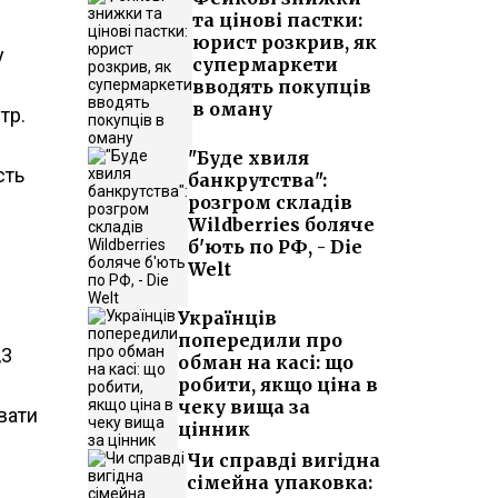
та цінові пастки:
юрист розкрив, як
у
супермаркети
вводять покупців
в оману
тр.
"Буде хвиля
сть
банкрутства":
розгром складів
Wildberries боляче
б'ють по РФ, - Die
Welt
Українців
попередили про
,3
обман на касі: що
робити, якщо ціна в
чеку вища за
вати
цінник
Чи справді вигідна
сімейна упаковка: