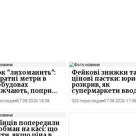
к "лихоманить":
Фейкові знижки т
ратні метри в
цінові пастки: юри
обудовах
розкрив, як
ожчають, попри
супермаркети вво
ння попиту
покупців в оману
еглядів
07.08.2026 18:38
325 переглядів
07.08.2026 17:4
їнців попередили
обман на касі: що
ти, якщо ціна в