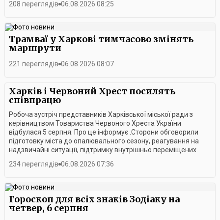
208 переглядів
06.08.2026 08:25
Трамваї у Харкові тимчасово змінять
маршрути
221 переглядів
06.08.2026 08:07
Харків і Червоний Хрест посилять
співпрацю
Робоча зустріч представників Харківської міської ради з
керівництвом Товариства Червоного Хреста України
відбулася 5 серпня. Про це інформує .Сторони обговорили
підготовку міста до опалювального сезону, реагування на
надзвичайні ситуації, підтримку внутрішньо переміщених
осіб, розвиток ветеранських програм, безбар’єрного
234 переглядів
06.08.2026 07:36
середовища, медичної та соціальної допомоги, а також нові
спільні гуманітарні проєкти.Президент Українського
Червоного Хреста Максим Доценко підтвердив, що Харків
залишається одним із ключових пріоритетів організації. За
Гороскоп для всіх знаків Зодіаку на
його словами, зміни в структурі керівництва не вплинуть на
четвер, 6 серпня
обсяги допомоги місту, а нова Стратегія Українського