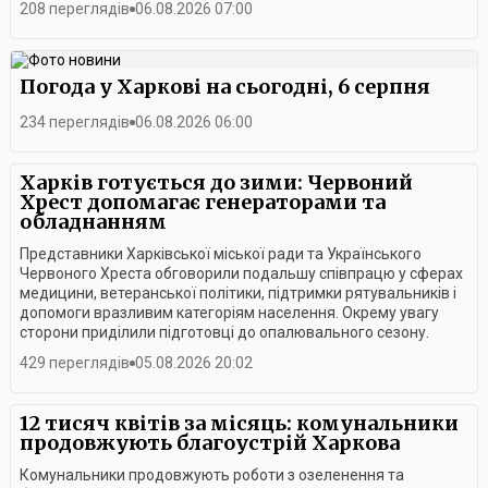
Червоного Хреста на 2026-2030 роки передбачає ще тіснішу
208 переглядів
06.08.2026 07:00
взаємодію з громадами, розвиток системи цивільного
захисту та довгострокових соціальних послуг.
Погода у Харкові на сьогодні, 6 серпня
234 переглядів
06.08.2026 06:00
Харків готується до зими: Червоний
Хрест допомагає генераторами та
обладнанням
Представники Харківської міської ради та Українського
Червоного Хреста обговорили подальшу співпрацю у сферах
медицини, ветеранської політики, підтримки рятувальників і
допомоги вразливим категоріям населення. Окрему увагу
сторони приділили підготовці до опалювального сезону.
429 переглядів
05.08.2026 20:02
12 тисяч квітів за місяць: комунальники
продовжують благоустрій Харкова
Комунальники продовжують роботи з озеленення та