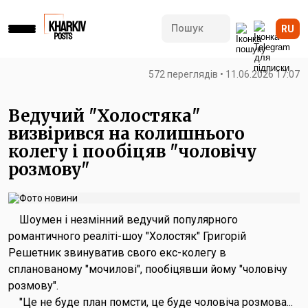
RU
572 переглядів • 11.06.2026 17:07
Ведучий "Холостяка"
визвірився на колишнього
колегу і пообіцяв "чоловічу
розмову"
Шоумен і незмінний ведучий популярного
романтичного реаліті-шоу "Холостяк" Григорій
Решетник звинуватив свого екс-колегу в
спланованому "мочилові", пообіцявши йому "чоловічу
розмову".
"Це не буде план помсти, це буде чоловіча розмова...