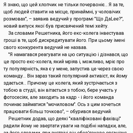
Я знаю, що цей хлопчик не тільки почервоніє… Я за те,
щоб людей ставити на місце, принаймні, у чоловічих
розмовах", – заявив ведучий у програмі "Що ДаLee?",
новий випуск якої був присвячений темі хейту.
За словами Решетника, його екс-колега інвестував
гроші в те, щоб дискредитувати його. При цьому імені
свого конкурента ведучий не назвав.
"Я намагався реагувати на цю ситуацію і дізнався, що
це просто екс-колега, який мріяв і, можливо, мріє про
ту популярність, яка є у мене, запустив це через свою
команду… Він зараз такий популярний активіст, як йому
здається… Причому це колега, який зустрічається з
тобою в студії, він вітається з тобою, бере участь у
фотосесіях, але заходить за кадр - і його команда
починає займатися "мочиловом". Ось з цим хочеться
працювати більш точково", – обурився ведучий.
Решетник додав, що деякі "кваліфіковані фахівці"
радили йому не звертати уваги на подібні нападки, але,
за його словами, при зустрічі він обов'язково організує