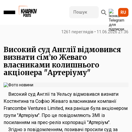
RU
1261 переглядів • 11.06.2026 21:36
Високий суд Англії відмовився
визнати сім’ю Жеваго
власниками колишнього
акціонера "Артеріуму"
Високий суд Англії та Уельсу відмовився визнати
Костянтина та Софію Жеваго власниками компанії
Francombe Ventures Limited, яка раніше була акціонером
групи "Артеріум". Про це повідомляють ЗМІ із
посиланням на прес-реліз корпорації "Артеріум".
Згідно з повідомленням, позивачі просили суд за