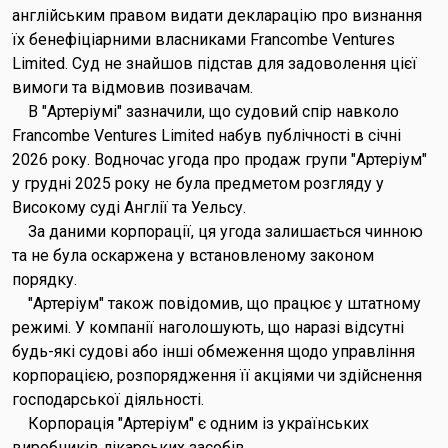
англійським правом видати декларацію про визнання
їх бенефіціарними власниками Francombe Ventures
Limited. Суд не знайшов підстав для задоволення цієї
вимоги та відмовив позивачам.
В "Артеріумі" зазначили, що судовий спір навколо
Francombe Ventures Limited набув публічності в січні
2026 року. Водночас угода про продаж групи "Артеріум"
у грудні 2025 року не була предметом розгляду у
Високому суді Англії та Уельсу.
За даними корпорації, ця угода залишається чинною
та не була оскаржена у встановленому законом
порядку.
"Артеріум" також повідомив, що працює у штатному
режимі. У компанії наголошують, що наразі відсутні
будь-які судові або інші обмеження щодо управління
корпорацією, розпорядження її акціями чи здійснення
господарської діяльності.
Корпорація "Артеріум" є одним із українських
виробників лікарських засобів.