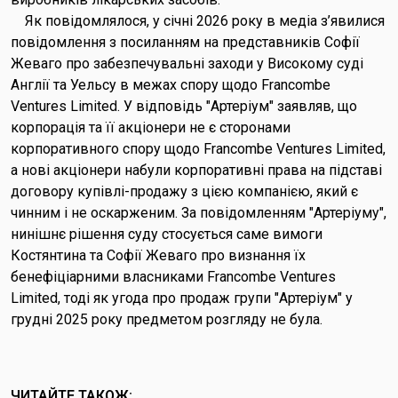
Як повідомлялося, у січні 2026 року в медіа з’явилися
повідомлення з посиланням на представників Софії
Жеваго про забезпечувальні заходи у Високому суді
Англії та Уельсу в межах спору щодо Francombe
Ventures Limited. У відповідь "Артеріум" заявляв, що
корпорація та її акціонери не є сторонами
корпоративного спору щодо Francombe Ventures Limited,
а нові акціонери набули корпоративні права на підставі
договору купівлі-продажу з цією компанією, який є
чинним і не оскарженим. За повідомленням "Артеріуму",
нинішнє рішення суду стосується саме вимоги
Костянтина та Софії Жеваго про визнання їх
бенефіціарними власниками Francombe Ventures
Limited, тоді як угода про продаж групи "Артеріум" у
грудні 2025 року предметом розгляду не була.
ЧИТАЙТЕ ТАКОЖ: