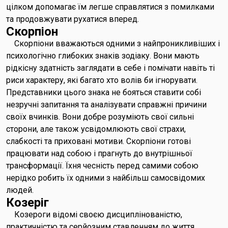
цілком допомагає їм легше справлятися з помилками
та продовжувати рухатися вперед.
Скорпіон
Скорпіони вважаються одними з найпроникливіших і
психологічно глибоких знаків зодіаку. Вони мають
рідкісну здатність заглядати в себе і помічати навіть ті
риси характеру, які багато хто волів би ігнорувати.
Представники цього знака не бояться ставити собі
незручні запитання та аналізувати справжні причини
своїх вчинків. Вони добре розуміють свої сильні
сторони, але також усвідомлюють свої страхи,
слабкості та приховані мотиви. Скорпіони готові
працювати над собою і прагнуть до внутрішньої
трансформації. Їхня чесність перед самими собою
нерідко робить їх одними з найбільш самосвідомих
людей.
Козеріг
Козероги відомі своєю дисциплінованістю,
практичністю та серйозним ставленням до життя.