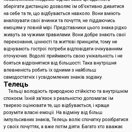
зберігати дистанцію дозволяє їм об’єктивно дивитися
на себе та те, що відбувається навколо. Вони вміють
аналізувати свої вчинки та почуття, не піддаючись
емоціям у повній мірі. Представники цього знака рідко
живуть за чужими правилами. Вони добре знають свої
переконання, цінності та життєві принципи, тому не
відчувають гострої потреби відповідати очікуванням
оточуючих. Водолії приймають свою унікальність і не
бояться відрізнятися від більшості. Така внутрішня
впевненість робить їх одними з найбільш
самодостатніх і усвідомлених знаків зодіаку.
Телець
Тельці володіють природною стійкістю та внутрішнім
спокоєм. Їхній зв'язок з реальністю допомагає їм
тверезо оцінювати те, що відбувається, і краще
розуміти власні емоції. На відміну від більш
імпульсивних знаків, Телець воліє спочатку розібратися
у своїх почуттях, а вже потім діяти. Багато хто вважає