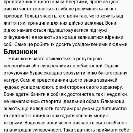
представників цього знака впертими, проте за цією
рисою часто ховається глибоке розуміння власної
природи. Тельці знають, хто вони такі, чого хочуть від
життя і які принципи для них дійсно важливі. Вони
рідко намагаються підлаштовуватися під чужі
очікування і вважають за краще залишатися вірними
собі. Саме це робить їх досить усвідомленими людьми.
Близнюки
Близнюки часто стикаються з репутацією
непостійних або суперечливих особистостей. Однак
оточуючим буває складно зрозуміти їхню багатогранну
натуру. Самі ж представники цього знака зазвичай
чудово усвідомлюють різні сторони свого характеру.
Вони здатні бачити в собі як достоїнства, так і недоліки,
не намагаючись створити ідеальний образ. Близнюки
знають, що володіють гострим розумом, допитливістю
та здатністю швидко знаходити спільну мову з
людьми. Водночас вони чесно визнають свої слабкості
та внутрішні суперечності. Така здатність приймати себе