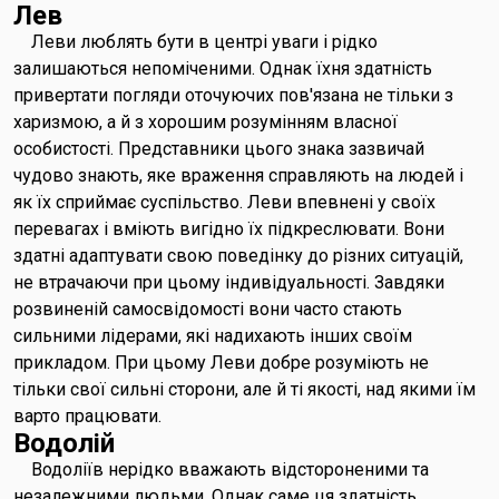
Лев
Леви люблять бути в центрі уваги і рідко
залишаються непоміченими. Однак їхня здатність
привертати погляди оточуючих пов'язана не тільки з
харизмою, а й з хорошим розумінням власної
особистості. Представники цього знака зазвичай
чудово знають, яке враження справляють на людей і
як їх сприймає суспільство. Леви впевнені у своїх
перевагах і вміють вигідно їх підкреслювати. Вони
здатні адаптувати свою поведінку до різних ситуацій,
не втрачаючи при цьому індивідуальності. Завдяки
розвиненій самосвідомості вони часто стають
сильними лідерами, які надихають інших своїм
прикладом. При цьому Леви добре розуміють не
тільки свої сильні сторони, але й ті якості, над якими їм
варто працювати.
Водолій
Водоліїв нерідко вважають відстороненими та
незалежними людьми. Однак саме ця здатність