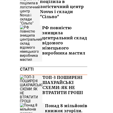
поцілила в
логістичний центр
Novus і склади
"Сільпо"
РФ повністю
знищила
центральний склад
відомого
німецького
виробника мастил
СТАТТІ
ТОП-3 ПОШИРЕНІ
ШАХРАЙСЬКІ
СХЕМИ: ЯК НЕ
ВТРАТИТИ ГРОШІ
Понад 8 мільйонів
книжок згоріли.