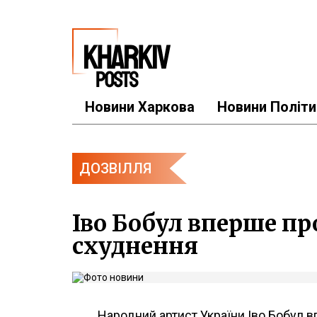
Новини Харкова
Новини Політи
ДОЗВІЛЛЯ
Іво Бобул вперше пр
схуднення
Народний артист України Іво Бобул 