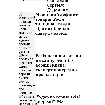
скандалів
Сергієм
Дядечком, -
Можливий дефіцит
ЗМІ
товарів: Росія
знищила склади
відомих брендів
одягу та взуття
Росія посилила атаки
на єдину станцію
аерації Києва:
експерт попередив
про наслідки
"Удар по серцю всієї
мережі": РФ