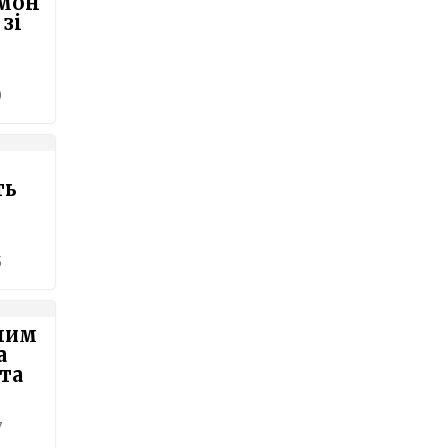
ймон
 зі
9
ть
5
ним
а
та
7