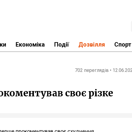
ки
Економіка
Події
Дозвілля
Спорт
702 переглядів • 12.06.20
окоментував своє різке
вперше прокоментував своє схуднення.