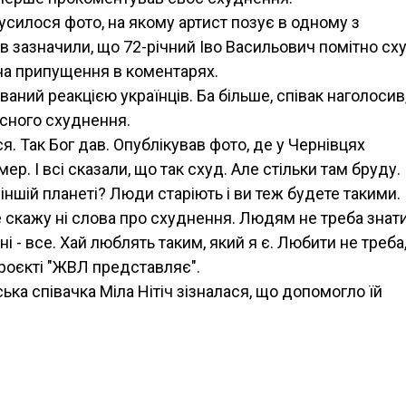
силося фото, на якому артист позує в одному з
ів зазначили, що 72-річний Іво Васильович помітно сху
 на припущення в коментарях.
аний реакцією українців. Ба більше, співак наголосив
асного схуднення.
. Так Бог дав. Опублікував фото, де у Чернівцях
мер. І всі сказали, що так схуд. Але стільки там бруду.
 іншій планеті? Люди старіють і ви теж будете такими.
скажу ні слова про схуднення. Людям не треба знати
ні - все. Хай люблять таким, який я є. Любити не треба
проєкті "ЖВЛ представляє".
ька співачка Міла Нітіч зізналася, що допомогло їй