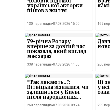
Чоловік відомої
Брат
української акторки
камі
пішов з життя
130 переглядів
07.08.2026 15:00
169 пер
79-річна Ротару
Дант
вперше за довгий час
нов
показала, який вигляд
має зараз
338 переглядів
07.08.2026 11:50
260 пер
"Так лякають…":
Ці з
Вітвіцька зізналася, чи
у вс
залишиться у Києві
озн
після народження
малюка
260 переглядів
07.08.2026 09:24
299 пер