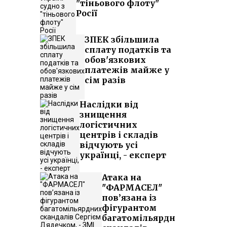
"тіньового флоту"
Росії
ЗПЕК збільшила
сплату податків та
обов'язкових
платежів майже у
сім разів
Наслідки від
знищення
логістичних
центрів і складів
відчують усі
українці, - експерт
Атака на
"ФАРМАСЕЛ"
пов’язана із
фігурантом
багатомільярдних