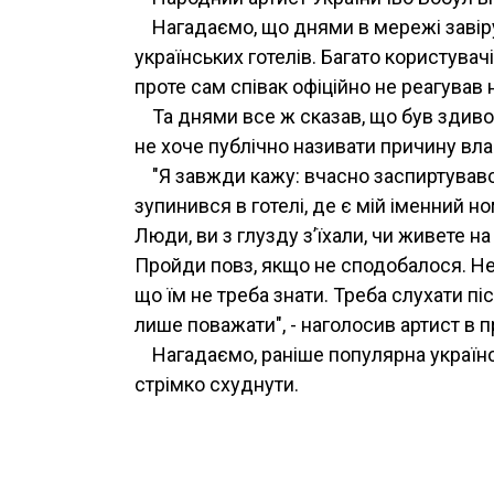
Нагадаємо, що днями в мережі завіру
українських готелів. Багато користувач
проте сам співак офіційно не реагував
Та днями все ж сказав, що був здивов
не хоче публічно називати причину вл
"Я завжди кажу: вчасно заспиртувався
зупинився в готелі, де є мій іменний но
Люди, ви з глузду з’їхали, чи живете на
Пройди повз, якщо не сподобалося. Не 
що їм не треба знати. Треба слухати піс
лише поважати", - наголосив артист в 
Нагадаємо, раніше популярна українс
стрімко схуднути.