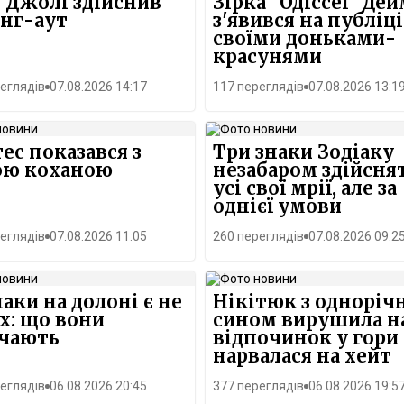
 Джолі здійснив
Зірка "Одіссеї" Де
нг-аут
з'явився на публіці
своїми доньками-
красунями
еглядів
07.08.2026 14:17
117 переглядів
07.08.2026 13:1
ес показався з
Три знаки Зодіаку
ою коханою
незабаром здійсня
усі свої мрії, але за
однієї умови
еглядів
07.08.2026 11:05
260 переглядів
07.08.2026 09:2
наки на долоні є не
Нікітюк з одноріч
іх: що вони
сином вирушила н
ачають
відпочинок у гори 
нарвалася на хейт
еглядів
06.08.2026 20:45
377 переглядів
06.08.2026 19:5