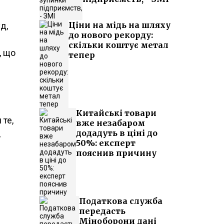
Ціни на мідь на шляху
д,
до нового рекорду:
скільки коштує метал
, що
тепер
Китайські товари
 те,
вже незабаром
додадуть в ціні до
,
50%: експерт
пояснив причину
Податкова служба
передасть
Міноборони дані