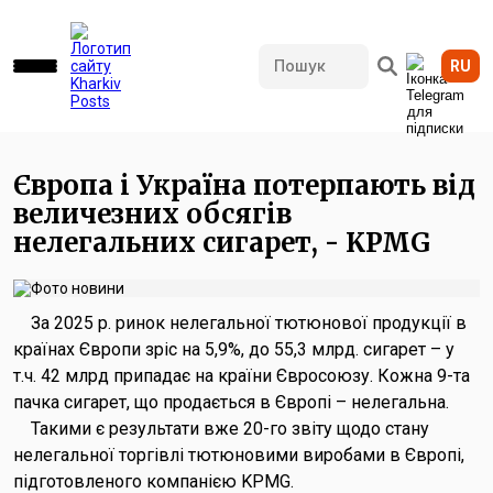
RU
1131 переглядів • 12.06.2026 14:17
Європа і Україна потерпають від
величезних обсягів
нелегальних сигарет, - KPMG
За 2025 р. ринок нелегальної тютюнової продукції в
країнах Європи зріс на 5,9%, до 55,3 млрд. сигарет – у
т.ч. 42 млрд припадає на країни Євросоюзу. Кожна 9-та
пачка сигарет, що продається в Європі – нелегальна.
Такими є результати вже 20-го звіту щодо стану
нелегальної торгівлі тютюновими виробами в Європі,
підготовленого компанією KPMG.