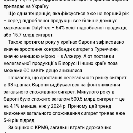
припадає на Україну.
Ще одна тенденція, яка фіксується вже не перший рік
– серед підробленої продукції все більше домінує
маркування DutyFree – 64% усієї підробленої продукції,
або 15,7 млрд сигарет.
Також протягом року у країнах Європи зафіксовано
значне зростання контрабанди сигарет з Туреччини,
значно меншою мірою – з Алжиру. А от поставки
нелегальної продукції з Білорусі і інших країн поза
межами ЄС навіть дещо знизилися.
Показово, що зростання нелегального ринку сигарет
в 38 країнах Європи відбувається на фоні зниження
загального споживання сигарет. Минулого року в
Європі було спожито загалом 500,5 млрд сигарет – це
на 4,1% менше, ніж у 2024 р. Причому цей тренд
зниження загального споживання сигарет триває вже
5-й рік підряд.
За оцінкою KPMG, загальні втрати державних