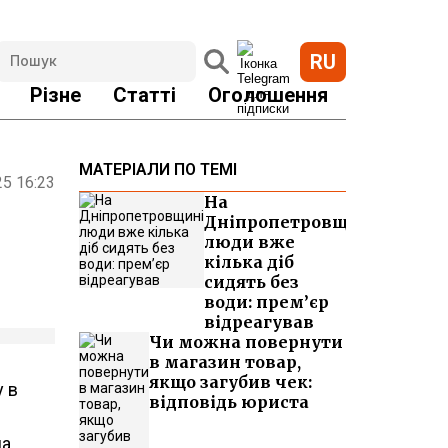
RU
Різне
Статті
Оголошення
МАТЕРІАЛИ ПО ТЕМІ
25 16:23
На
Дніпропетровщині
люди вже
кілька діб
сидять без
води: прем’єр
відреагував
Чи можна повернути
в магазин товар,
якщо загубив чек:
у в
відповідь юриста
на