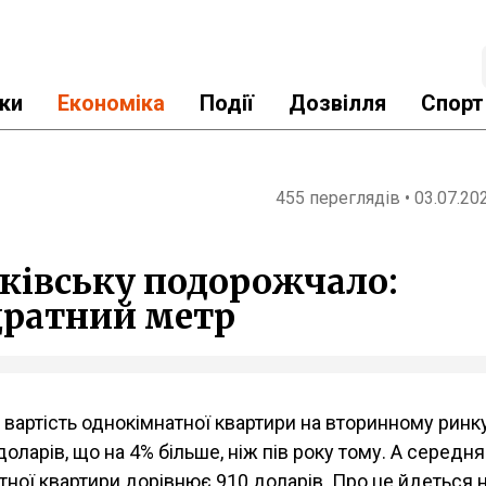
ки
Економіка
Події
Дозвілля
Спорт
455 переглядів • 03.07.20
ківську подорожчало:
дратний метр
вартість однокімнатної квартири на вторинному ринк
оларів, що на 4% більше, ніж пів року тому. А середня
тної квартири дорівнює 910 доларів. Про це йдеться 