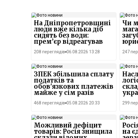
На Дніпропетровщині
Чи 
люди вже кілька діб
мага
сидять без води:
загу
прем’єр відреагував
юри
208 переглядів
06.08.2026 13:28
247 пер
ЗПЕК збільшила сплату
Насл
податків та
логі
обов'язкових платежів
скла
майже у сім разів
укра
468 переглядів
05.08.2026 20:33
299 пер
Можливий дефіцит
Росі
товарів: Росія знищила
на є
склади відомих
аера