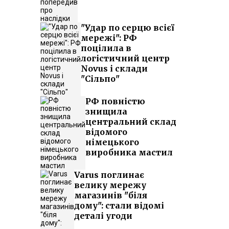
"Удар по серцю всієї
мережі": РФ
поцілила в
логістичний центр
Novus і склади
"Сільпо"
РФ повністю
знищила
центральний склад
відомого
німецького
виробника мастил
Varus поглинає
велику мережу
магазинів "біля
дому": стали відомі
деталі угоди