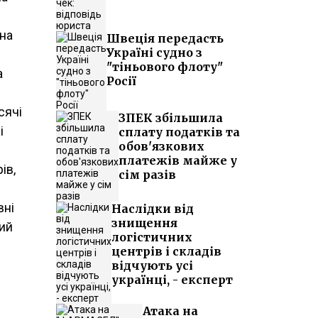
 на
Швеція передасть
Україні судно з
"тіньового флоту"
а
Росії
сячі
ЗПЕК збільшила
і
сплату податків та
обов'язкових
платежів майже у
ів,
сім разів
вні
Наслідки від
знищення
ший
логістичних
центрів і складів
відчують усі
українці, - експерт
Атака на