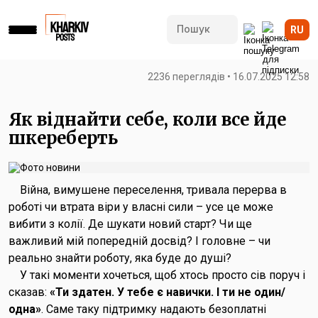
RU
2236 переглядів • 16.07.2025 12:58
Як віднайти себе, коли все йде
шкереберть
Війна, вимушене переселення, тривала перерва в
роботі чи втрата віри у власні сили – усе це може
вибити з колії. Де шукати новий старт? Чи ще
важливий мій попередній досвід? І головне – чи
реально знайти роботу, яка буде до душі?
У такі моменти хочеться, щоб хтось просто сів поруч і
сказав:
«Ти здатен. У тебе є навички. І ти не один/
одна»
. Саме таку підтримку надають безоплатні