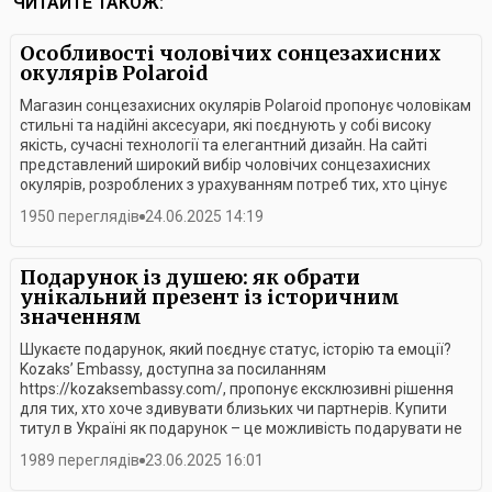
ЧИТАЙТЕ ТАКОЖ:
Особливості чоловічих сонцезахисних
окулярів Polaroid
Магазин сонцезахисних окулярів Polaroid пропонує чоловікам
стильні та надійні аксесуари, які поєднують у собі високу
якість, сучасні технології та елегантний дизайн. На сайті
представлений широкий вибір чоловічих сонцезахисних
окулярів, розроблених з урахуванням потреб тих, хто цінує
комфорт і захист очей. Продукція бренду вирізняється
1950 переглядів
24.06.2025 14:19
унікальними характеристиками, що роблять її ідеальною для
активного способу життя та повсякденного використання.
Технологія поляризації: захист і чіткість зору Одна з головних
Подарунок із душею: як обрати
особливостей чоловічих сонцезахисних окулярів Polaroid
унікальний презент із історичним
https://pldeyewear.com.ua/catalog/sontsezakhisni-okulyari/so-
значенням
cholovichi – це поляризаційні лінзи. Вони блокують
горизонтальні світлові хвилі, усуваючи відблиски від
Шукаєте подарунок, який поєднує статус, історію та емоції?
поверхонь, таких як вода, сніг чи мокрий асфальт. Уявіть: ви
Kozaks’ Embassy, доступна за посиланням
їдете трасою в сонячний день і замість осліплюючих
https://kozaksembassy.com/, пропонує ексклюзивні рішення
відблисків бачите чітку дорогу. Це не тільки підвищує
для тих, хто хоче здивувати близьких чи партнерів. Купити
комфорт, а й знижує втому очей, що особливо важливо для
титул в Україні як подарунок – це можливість подарувати не
водіїв або любителів активного відпочинку. Поляризація
просто річ, а частинку славетної козацької спадщини. У цій
1989 переглядів
23.06.2025 16:01
також покращує контрастність зображення, роблячи кольори
статті ми розповімо, чому титули, такі як гетьман чи осавул,
більш насиченими. На відміну від звичайних темних лінз, які
стають ідеальним вибором для особливих подій. Купити