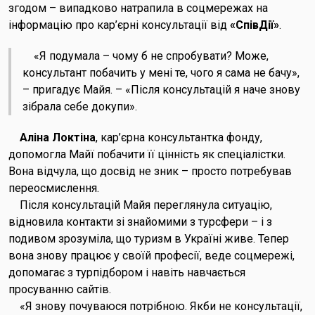
згодом – випадково натрапила в соцмережах на
інформацію про кар’єрні консультації від
«СпівДії»
.
«Я подумала – чому б не спробувати? Може,
консультант побачить у мені те, чого я сама не бачу»,
– пригадує Майя. – «Після консультацій я наче знову
зібрала себе докупи».
Аліна Локтіна
, кар’єрна консультантка фонду,
допомогла Майї побачити її цінність як спеціалістки.
Вона відчула, що досвід не зник – просто потребував
переосмислення.
Після консультацій Майя переглянула ситуацію,
відновила контакти зі знайомими з турсфери – і з
подивом зрозуміла, що туризм в Україні живе. Тепер
вона знову працює у своїй професії, веде соцмережі,
допомагає з турпідбором і навіть навчається
просуванню сайтів.
«Я знову почуваюся потрібною. Якби не консультації,