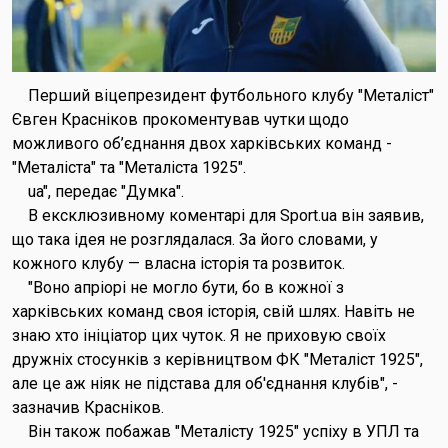
Перший віцепрезидент футбольного клубу "Металіст"
Євген Красніков прокоментував чутки щодо
можливого об’єднання двох харківських команд -
"Металіста" та "Металіста 1925".
ua", передає "Думка".
В ексклюзивному коментарі для Sport.ua він заявив,
що така ідея не розглядалася. За його словами, у
кожного клубу — власна історія та розвиток.
"Воно апріорі не могло бути, бо в кожної з
харківських команд своя історія, свій шлях. Навіть не
знаю хто ініціатор цих чуток. Я не приховую своїх
дружніх стосунків з керівництвом ФК "Металіст 1925",
але це аж ніяк не підстава для об'єднання клубів", -
зазначив Красніков.
Він також побажав "Металісту 1925" успіху в УПЛ та