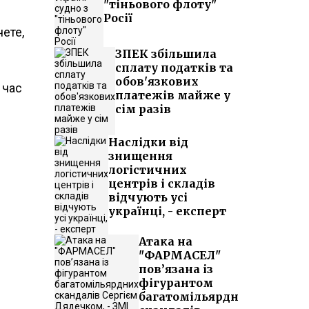
"тіньового флоту"
Росії
чете,
ЗПЕК збільшила
сплату податків та
обов'язкових
 час
платежів майже у
сім разів
Наслідки від
знищення
логістичних
центрів і складів
відчують усі
українці, - експерт
Атака на
"ФАРМАСЕЛ"
пов’язана із
фігурантом
багатомільярдних