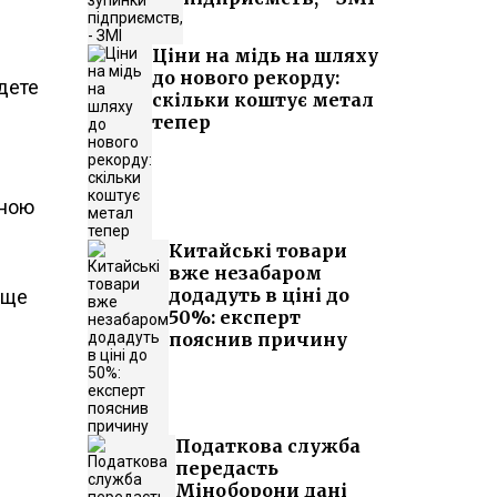
Ціни на мідь на шляху
до нового рекорду:
йдете
скільки коштує метал
тепер
иною
Китайські товари
вже незабаром
додадуть в ціні до
аще
50%: експерт
пояснив причину
Податкова служба
передасть
Міноборони дані