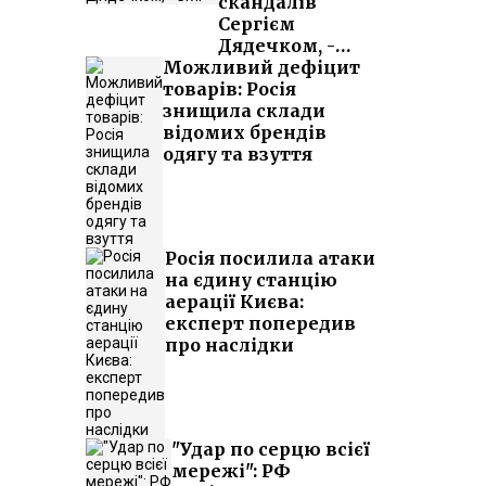
скандалів
Сергієм
Дядечком, -
Можливий дефіцит
ЗМІ
товарів: Росія
знищила склади
відомих брендів
одягу та взуття
Росія посилила атаки
на єдину станцію
аерації Києва:
експерт попередив
про наслідки
"Удар по серцю всієї
мережі": РФ