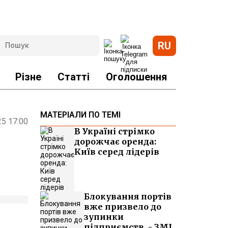
RU
Різне
Статті
Оголошення
МАТЕРІАЛИ ПО ТЕМІ
25 17:00
В Україні стрімко
дорожчає оренда:
Київ серед лідерів
Блокування портів
вже призвело до
зупинки
підприємств, - ЗМІ