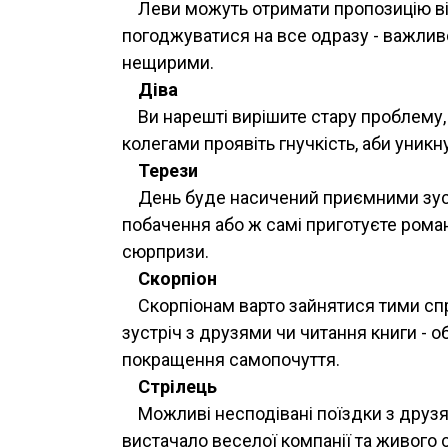
Леви можуть отримати пропозицію в
погоджуватися на все одразу - важливо
нещирими.
Діва
Ви нарешті вирішите стару проблему, 
колегами проявіть гнучкість, аби уникн
Терези
День буде насичений приємними зуст
побачення або ж самі приготуєте рома
сюрпризи.
Скорпіон
Скорпіонам варто зайнятися тими спр
зустріч з друзями чи читання книги - о
покращення самопочуття.
Стрілець
Можливі несподівані поїздки з друз
вистачало веселої компанії та живого