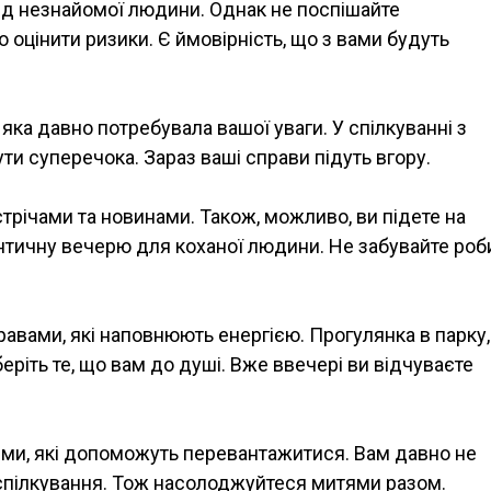
ід незнайомої людини. Однак не поспішайте
 оцінити ризики. Є ймовірність, що з вами будуть
яка давно потребувала вашої уваги. У спілкуванні з
ути суперечока. Зараз ваші справи підуть вгору.
річами та новинами. Також, можливо, ви підете на
нтичну вечерю для коханої людини. Не забувайте роб
авами, які наповнюють енергією. Прогулянка в парку,
беріть те, що вам до душі. Вже ввечері ви відчуваєте
ями, які допоможуть перевантажитися. Вам давно не
 спілкування. Тож насолоджуйтеся митями разом.