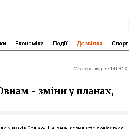
ки
Економіка
Події
Дозвілля
Спорт
416 переглядів • 14.08.20
Овнам - зміни у планах,
сіх знаків Зодіаку. Це день, коли варто довіритися