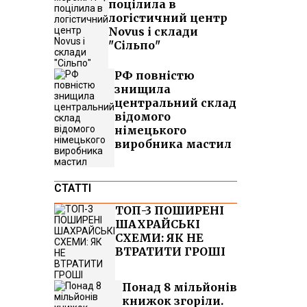
поцілила в
логістичний центр
Novus і склади
"Сільпо"
РФ повністю
знищила
центральний склад
відомого
німецького
виробника мастил
СТАТТІ
ТОП-3 ПОШИРЕНІ
ШАХРАЙСЬКІ
СХЕМИ: ЯК НЕ
ВТРАТИТИ ГРОШІ
Понад 8 мільйонів
книжок згоріли.