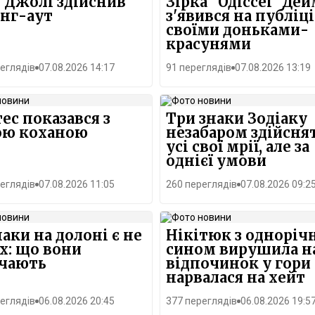
 Джолі здійснив
Зірка "Одіссеї" Де
нг-аут
з'явився на публіці
своїми доньками-
красунями
еглядів
07.08.2026 14:17
91 переглядів
07.08.2026 13:19
ес показався з
Три знаки Зодіаку
ою коханою
незабаром здійсня
усі свої мрії, але за
однієї умови
еглядів
07.08.2026 11:05
260 переглядів
07.08.2026 09:2
наки на долоні є не
Нікітюк з одноріч
іх: що вони
сином вирушила н
ачають
відпочинок у гори 
нарвалася на хейт
еглядів
06.08.2026 20:45
377 переглядів
06.08.2026 19:5