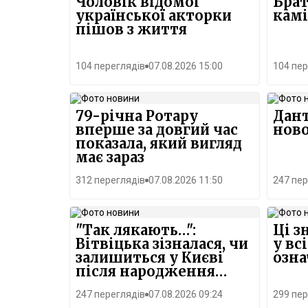
Чоловік відомої
Брат
української акторки
камі
пішов з життя
104 переглядів
07.08.2026 15:00
104 пер
79-річна Ротару
Дант
вперше за довгий час
нов
показала, який вигляд
має зараз
312 переглядів
07.08.2026 11:50
247 пер
"Так лякають…":
Ці з
Вітвіцька зізналася, чи
у вс
залишиться у Києві
озн
після народження
малюка
247 переглядів
07.08.2026 09:24
299 пер