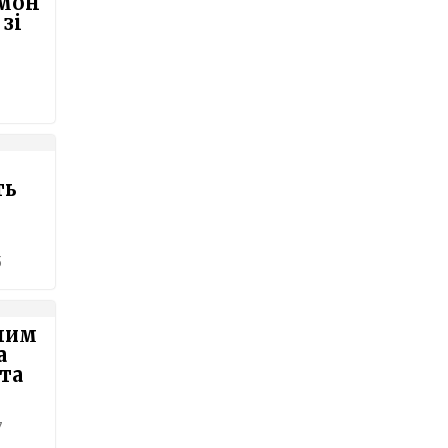
ймон
 зі
ть
5
ним
а
та
7