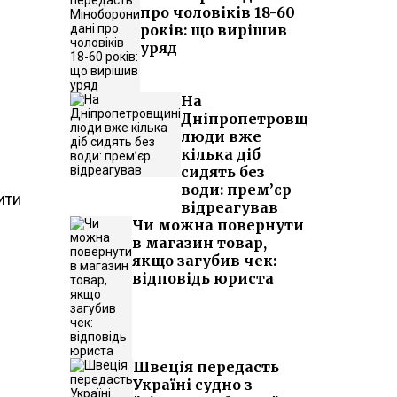
про чоловіків 18-60
років: що вирішив
уряд
На
Дніпропетровщині
люди вже
кілька діб
сидять без
води: прем’єр
ити
відреагував
Чи можна повернути
в магазин товар,
якщо загубив чек:
відповідь юриста
Швеція передасть
Україні судно з