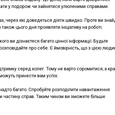
поїхати у подорож чи зайнятися улюленими справами.
нах, через які доведеться діяти швидко. Проте ви зна
я також цього дня проявляти ініціативу на роботі.
якого ви дізнаєтеся багато цінної інформації. Будьте
розповідайте про себе. Є ймовірність, що з цією люд
дтримку серед колег. Тому не варто соромитися, а кр
 можуть принести вам успіх.
занадто багато. Спробуйте розподілити навантаження
ти частину справ. Таким чином ви зможете більше