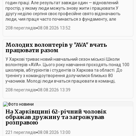
годин праці. Але результат завжди один — відновлений
простір, у якому люди можуть знову жити і працювати.У
другу неділю серпня своє професійне свято відзначають
люди, чия праця часто починається з фундаменту, але
завжди має значно більший сенс.Цьогоріч День
208 переглядів
08.08.2026 13:52
будівельника для Харкова — це не лише професійне свято, а
й нагода подякувати тим, хто сьогодні власними руками
відбудовує місто.Сьогодні на долю будівельників випала
Молодих волонтерів у "AVA" вчать
особлива місія — відновлювати Харків, що зазнав численних
працювати разом
руйнувань через російську агресію. Війна змінила їхню
роботу: додала нових завдань, складних умов і
У Харкові триває новий навчальний сезон міської Школи
відповідальності. Та попри все вони продовжують
волонтерів «AVA». Цього року навчання проходять понад 100
працювати — заради міста та його людей.Для будівельника
школярів, абітурієнтів і студентів із Харкова та області. До
результат роботи — це те, що можна побачити й до чого
тренінгу з командоутворення долучилися близько 80
можна доторкнутися. Будинок, який постав із фундаменту,
учасників. Молоді люди вчаться працювати в команді,
відновлена після обстрілу оселя, нова школа чи лікарня. За
розвивають комунікативні навички та знаходять нових
208 переглядів
08.08.2026 13:39
кожним таким об’єктом — праця десятків людей різних
друзів.Учасники розповідають, що заняття допомагають їм
професій.Усіх причетних до свята привітав міський голова
не лише здобувати нові знання, а й готують до майбутнього
Ігор Терехов. Кращим представникам галузі вручили цінні
навчання у вишах та активної громадської
подарунки, грамоти виконавчого комітету та подяки міського
діяльності.Організатори наголошують, що для волонтера
На Харківщині 62-річний чоловік
голови.Після офіційної частини на гостей свята чекала
важливо не лише мати бажання допомагати, а й уміти
ображав дружину та загрожував
музична програма. Будівельники змогли хоча б ненадовго
працювати в команді, знаходити компроміси та ефективно
розправою
відволіктися від щоденних викликів, насолодитися творчістю
взаємодіяти з людьми під час проведення міських заходів.У
та відчути атмосферу свята. А справжнім сюрпризом для
департаменті зазначають, що навчання у Школі волонтерів
221 переглядів
08.08.2026 13:00
глядачів став виступ гурту «Друга Ріка».
«AVA» триватиме й надалі. Попереду на учасників чекають