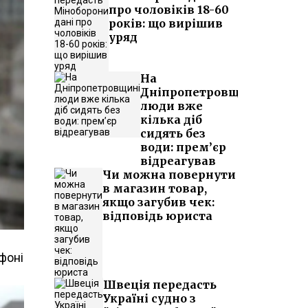
про чоловіків 18-60
років: що вирішив
уряд
На
Дніпропетровщині
люди вже
кілька діб
сидять без
води: прем’єр
відреагував
Чи можна повернути
в магазин товар,
якщо загубив чек:
відповідь юриста
фоні
Швеція передасть
Україні судно з