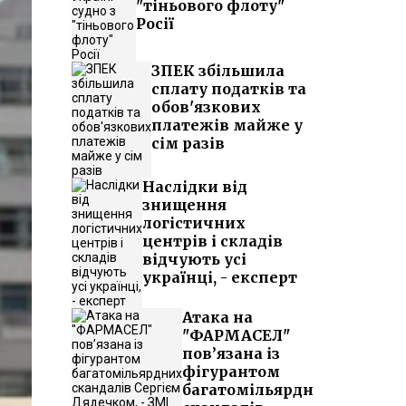
"тіньового флоту"
Росії
ЗПЕК збільшила
сплату податків та
обов'язкових
платежів майже у
сім разів
Наслідки від
знищення
логістичних
центрів і складів
відчують усі
українці, - експерт
Атака на
"ФАРМАСЕЛ"
пов’язана із
фігурантом
багатомільярдних