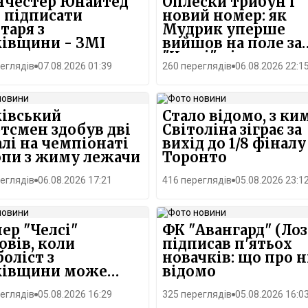
нчестер Юнайтед"
Оплески трибун і
 підписати
новий номер: як
таря з
Мудрик уперше
івщини - ЗМІ
вийшов на поле за
"Челсі" після
еглядів
07.08.2026 01:39
260 переглядів
06.08.2026 22:1
дискваліфікації
івський
Стало відомо, з ки
тсмен здобув дві
Світоліна зіграє за
лі на чемпіонаті
вихід до 1/8 фіналу
пи з жиму лежачи
Торонто
еглядів
06.08.2026 17:21
416 переглядів
05.08.2026 23:1
ер "Челсі"
ФК "Авангард" (Лоз
овів, коли
підписав п'ятьох
оліст з
новачків: що про 
ківщини може
відомо
рнутися на поле
еглядів
05.08.2026 16:29
325 переглядів
05.08.2026 16:0