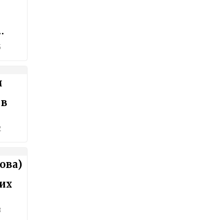
5
м
 в
2
ова)
них
3