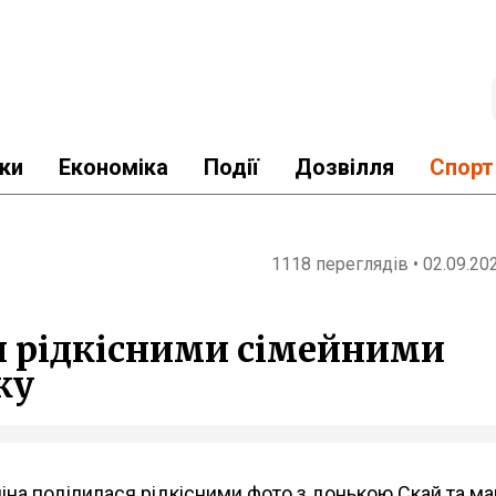
ки
Економіка
Події
Дозвілля
Спорт
1118 переглядів • 02.09.20
ся рідкісними сімейними
ку
толіна поділилася рідкісними фото з донькою Скай та 