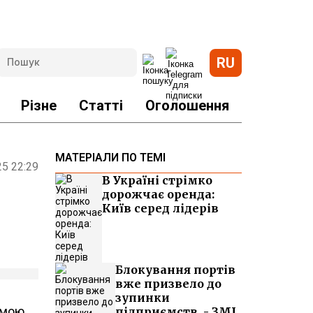
RU
Різне
Статті
Оголошення
МАТЕРІАЛИ ПО ТЕМІ
25 22:29
В Україні стрімко
дорожчає оренда:
Київ серед лідерів
Блокування портів
вже призвело до
зупинки
мамою
підприємств, - ЗМІ