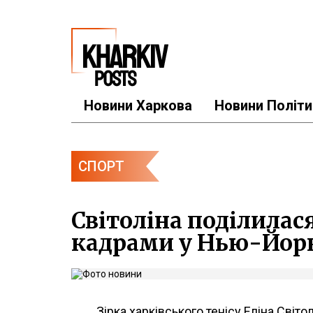
Новини Харкова
Новини Політи
СПОРТ
Світоліна поділила
кадрами у Нью-Йор
Зірка харківського тенісу Еліна Сві