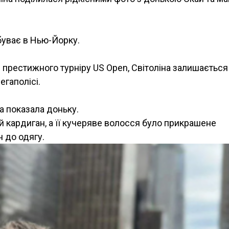
буває в Нью-Йорку.
і престижного турніру US Open, Світоліна залишається
егаполісі.
а показала доньку.
й кардиган, а її кучеряве волосся було прикрашене
н до одягу.