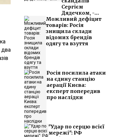
скандалів
Сергієм
Дядечком, -
Можливий дефіцит
ЗМІ
товарів: Росія
знищила склади
відомих брендів
нка
одягу та взуття
а два
азів
Росія посилила атаки
на єдину станцію
аерації Києва:
експерт попередив
про наслідки
"Удар по серцю всієї
мережі": РФ