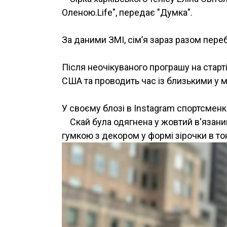
Оленою.Life", передає "Думка".
За даними ЗМІ, сім’я зараз разом пере
Після неочікуваного програшу на старт
США та проводить час із близькими у м
У своєму блозі в Instagram спортсменк
Скай була одягнена у жовтий в'язани
гумкою з декором у формі зірочки в то