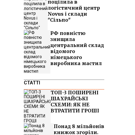
поцілила в
логістичний центр
Novus і склади
"Сільпо"
РФ повністю
знищила
центральний склад
відомого
німецького
виробника мастил
СТАТТІ
ТОП-3 ПОШИРЕНІ
ШАХРАЙСЬКІ
СХЕМИ: ЯК НЕ
ВТРАТИТИ ГРОШІ
Понад 8 мільйонів
книжок згоріли.