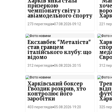
Харків'янка стала
"Ма
призеркою
хоче
чемпіонату світу з
воро
авіамодельного спорту
Харк
273 переглядів
07.08.2026 09:12
221 пер
Ексхавбек "Металіста"
Харк
став гравцем
спор
італійського клубу: що
меда
відомо
Євро
312 переглядів
06.08.2026 20:15
312 пер
Харківський боксер
Трен
Гвоздик розкрив, хто
відп
контролює його
футб
заробітки
Хар
пове
403 переглядів
05.08.2026 19:20
325 пер