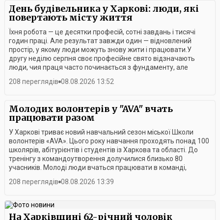
День будівельника у Харкові: люди, які
повертають місту життя
Їхня робота — це десятки професій, сотні завдань і тисячі
годин праці. Але результат завжди один — відновлений
простір, у якому люди можуть знову жити і працювати.У
другу неділю серпня своє професійне свято відзначають
люди, чия праця часто починається з фундаменту, але
завжди має значно більший сенс.Цьогоріч День
208 переглядів
08.08.2026 13:52
будівельника для Харкова — це не лише професійне свято, а
й нагода подякувати тим, хто сьогодні власними руками
відбудовує місто.Сьогодні на долю будівельників випала
Молодих волонтерів у "AVA" вчать
особлива місія — відновлювати Харків, що зазнав численних
працювати разом
руйнувань через російську агресію. Війна змінила їхню
роботу: додала нових завдань, складних умов і
У Харкові триває новий навчальний сезон міської Школи
відповідальності. Та попри все вони продовжують
волонтерів «AVA». Цього року навчання проходять понад 100
працювати — заради міста та його людей.Для будівельника
школярів, абітурієнтів і студентів із Харкова та області. До
результат роботи — це те, що можна побачити й до чого
тренінгу з командоутворення долучилися близько 80
можна доторкнутися. Будинок, який постав із фундаменту,
учасників. Молоді люди вчаться працювати в команді,
відновлена після обстрілу оселя, нова школа чи лікарня. За
розвивають комунікативні навички та знаходять нових
208 переглядів
08.08.2026 13:39
кожним таким об’єктом — праця десятків людей різних
друзів.Учасники розповідають, що заняття допомагають їм
професій.Усіх причетних до свята привітав міський голова
не лише здобувати нові знання, а й готують до майбутнього
Ігор Терехов. Кращим представникам галузі вручили цінні
навчання у вишах та активної громадської
подарунки, грамоти виконавчого комітету та подяки міського
діяльності.Організатори наголошують, що для волонтера
На Харківщині 62-річний чоловік
голови.Після офіційної частини на гостей свята чекала