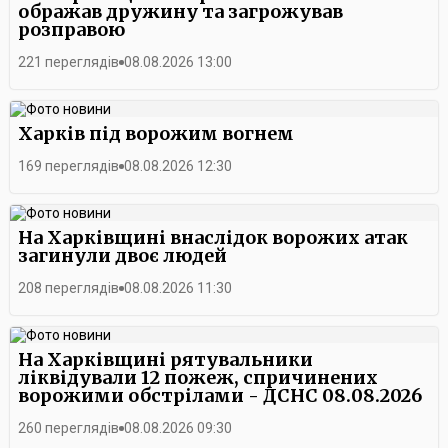
важливо не лише мати бажання допомагати, а й уміти
ображав дружину та загрожував
музична програма. Будівельники змогли хоча б ненадовго
працювати в команді, знаходити компроміси та ефективно
розправою
відволіктися від щоденних викликів, насолодитися творчістю
взаємодіяти з людьми під час проведення міських заходів.У
та відчути атмосферу свята. А справжнім сюрпризом для
департаменті зазначають, що навчання у Школі волонтерів
221 переглядів
08.08.2026 13:00
глядачів став виступ гурту «Друга Ріка».
«AVA» триватиме й надалі. Попереду на учасників чекають
нові тренінги, практичні заняття та участь у міських заходах,
де вони зможуть застосувати здобуті знання на практиці.
Харків під ворожим вогнем
169 переглядів
08.08.2026 12:30
На Харківщині внаслідок ворожих атак
загинули двоє людей
208 переглядів
08.08.2026 11:30
На Харківщині рятувальники
ліквідували 12 пожеж, спричинених
ворожими обстрілами - ДСНС 08.08.2026
260 переглядів
08.08.2026 09:30