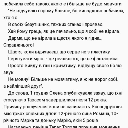
побачила себе такою, якою є і більше не буде мовчати.
"Не відчуваю сорому більше, бо випадково побачила,
хто я є
В своїх безутішних, тяжких станах і проявах.
Хай йому грець, як це печально, що я собі не вірила.
Дарма, що не вірила в щастя, якого я гідна...
Справжнього!
Щастя, коли відчуваєш, що серце не з пластику
І врятувати мрію - це реальність, це не фантастика.
Просто вийду в гай і кричатиму, відпущу свого болю
звук
Не мовчу! Більше не мовчатиму, я ж не ворог собі,
а найліпший друг".
До слова, 1 грудня Олена опублікувала заяву, що їхні
стосунки з Тарасом завершилися після 12 років.
Причину розлучення вони не називають. Експодружжя
має трьох спільних дітей: 12-річного сина Романа, 10-
річного Марка та доньку Марію, якій 5 років.
Нагадаємо, раніше Тарас Тополя порушив мовчання