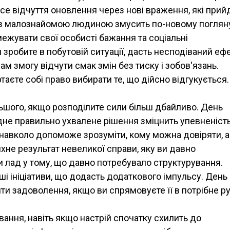
е відчуття оновлення через нові враження, які прий
а з малознайомою людиною змусить по-новому поглян
межувати свої особисті бажання та соціальні
 зробите в побутовій ситуації, дасть несподіваний еф
м змогу відчути смак змін без тиску і зобов'язань.
аєте собі право вибирати те, що дійсно відгукується.
льшого, якщо розподілите сили більш дбайливо. День
дне правильно ухвалене рішення зміцнить упевненість
 навколо допоможе зрозуміти, кому можна довіряти, а
хне результат невеликої справи, яку ви давно
и лад у тому, що давно потребувало структурування.
ші ініціативи, що додасть додаткового імпульсу. День
и задоволення, якщо ви спрямовуєте її в потрібне ру
ання, навіть якщо настрій спочатку схилить до