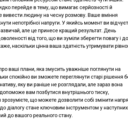
идко перейде в тему, що вимагає серйозності й
єте вивести людину на чесну розмову. Ваше вміння
нути непотрібної напруги. У якийсь момент ви відчуєт
зазвичай, але це принесе кращий результат. День
воленості від того, що ви зуміли зберегти повагу і д
каже, наскільки цінна ваша здатність утримувати рівно
ро ваші плани, яка змусить уважніше поглянути на
ільки спокійно ви зможете переглянути старі рішення б
ативу, яку ви раніше не розглядали, але зараз вона
 допоможе вам позбутися внутрішнього тиску,
и зрозумієте, що можете дозволити собі змінити напр
 до діалогу стане ключовим інструментом у наступних
чий до вашого реального стану.