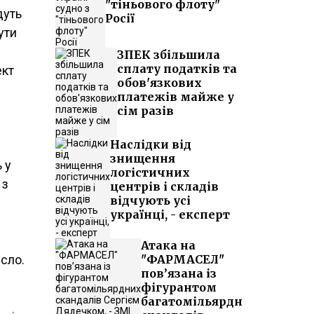
"тіньового флоту"
дуть
Росії
ути
ЗПЕК збільшила
сплату податків та
ект
обов'язкових
платежів майже у
сім разів
Наслідки від
знищення
 у
логістичних
 з
центрів і складів
відчують усі
українці, - експерт
Атака на
сло.
"ФАРМАСЕЛ"
пов’язана із
фігурантом
багатомільярдних