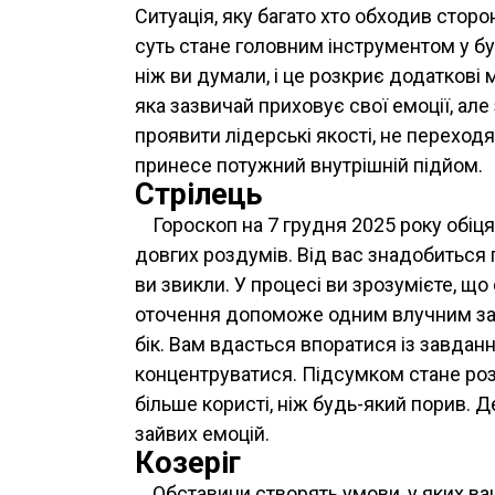
Ситуація, яку багато хто обходив стор
суть стане головним інструментом у б
ніж ви думали, і це розкриє додаткові
яка зазвичай приховує свої емоції, ал
проявити лідерські якості, не переходя
принесе потужний внутрішній підйом.
Стрілець
Гороскоп на 7 грудня 2025 року обіця
довгих роздумів. Від вас знадобиться
ви звикли. У процесі ви зрозумієте, що 
оточення допоможе одним влучним за
бік. Вам вдасться впоратися із завда
концентруватися. Підсумком стане роз
більше користі, ніж будь-який порив. 
зайвих емоцій.
Козеріг
Обставини створять умови, у яких ва