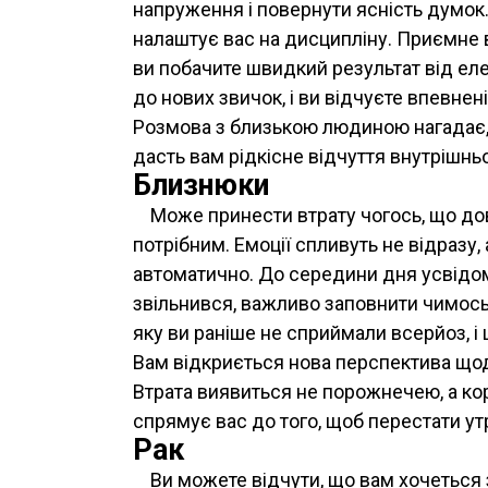
напруження і повернути ясність думок.
налаштує вас на дисципліну. Приємне 
ви побачите швидкий результат від ел
до нових звичок, і ви відчуєте впевнені
Розмова з близькою людиною нагадає, щ
дасть вам рідкісне відчуття внутрішньо
Близнюки
Може принести втрату чогось, що до
потрібним. Емоції спливуть не відразу
автоматично. До середини дня усвідомл
звільнився, важливо заповнити чимос
яку ви раніше не сприймали всерйоз, і
Вам відкриється нова перспектива щодо
Втрата виявиться не порожнечею, а ко
спрямує вас до того, щоб перестати ут
Рак
Ви можете відчути, що вам хочеться 