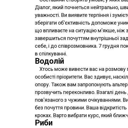
Діалог, який почнеться нейтрально, шв
уважності. Ви виявите терпіння і зумі
зберігати об'єктивність допоможе уник
що впливаєте на ситуацію м'якше, ніж 
завершиться почуттям внутрішньої задо
себе, і до співрозмовника. 7 грудня по
в спілкуванні.
Водолій
Хтось може вивести вас на розмову п
особисті пріоритети. Вас здивує, наск
опору. Також вам запропонують альтерн
прозвучить переконливо. Взагалі день
пов'язаного з чужими очікуваннями. В
без почуття провини. Ваша відкритість
кроках. Варто вибрати курс, який ближ
Риби