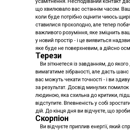
усамітнення. Несподіваний контакт дас
що хвилювало вас останнім часом. Ваші
коли буде потрібно оцінити чиюсь щиріс
ставилися прохолодно, але тепер побач
важливого розуміння, яке зміцнить ваш
у новий простір - і це виявиться надз
яке буде не поверхневим, а дійсно ос
Терези
Ви зіткнетеся із завданням, до якого
вимагатиме зібраності, але дасть шанс 
вас можуть чекати точності - і ви здив
за результат. Досвід минулих помило
людиною, яка схильна до критики, підш
відступите. Впевненість у собі зростат
дій. До кінця дня ви відчуєте, що зроби
Скорпіон
Ви відчуєте приплив енергії, який сп