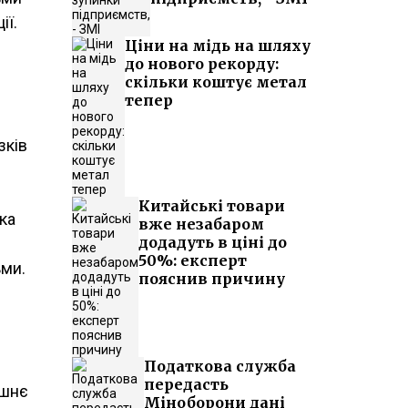
ії.
Ціни на мідь на шляху
до нового рекорду:
скільки коштує метал
тепер
зків
Китайські товари
ка
вже незабаром
додадуть в ціні до
50%: експерт
ьми.
пояснив причину
Податкова служба
передасть
ішнє
Міноборони дані