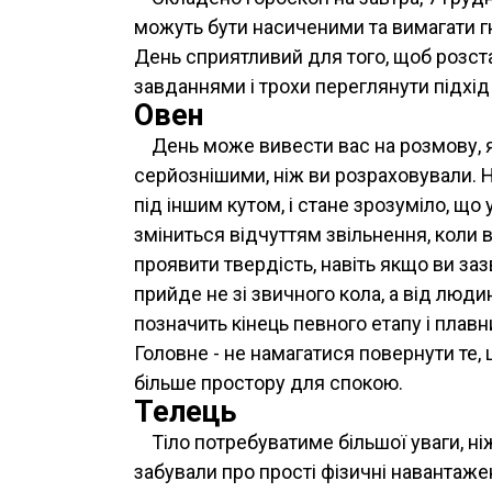
можуть бути насиченими та вимагати гнуч
День сприятливий для того, щоб розста
завданнями і трохи переглянути підхід 
Овен
День може вивести вас на розмову, я
серйознішими, ніж ви розраховували. На
під іншим кутом, і стане зрозуміло, що
зміниться відчуттям звільнення, коли 
проявити твердість, навіть якщо ви за
прийде не зі звичного кола, а від люд
позначить кінець певного етапу і плав
Головне - не намагатися повернути те,
більше простору для спокою.
Телець
Тіло потребуватиме більшої уваги, ні
забували про прості фізичні навантаже