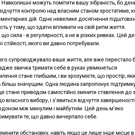
 Навколишні можуть помітити вашу зібраність, бо ден
відчуття контролю над власним станом зростатиме, к
ементарних дій. Одне невелике досягнення підштовх
сть у тому, що здатні впливати на свій ритм життя.
о сила - в регулярності, а не в різких ривках. Цей д
ї стійкості, якого ви давно потребували.
вго супроводжувало ваше життя, але вже перестало 
, адже звичка тримати себе в руках увімкнеться
ення стане глибшим, і ви зрозумієте, що простір, як
ь більш значущим. Одна людина запропонує підтримку
 це стане приводом самостійно змінити ставлення до з
 власного вибору, і з'явиться відчуття завершеності
рдоном між минулим і майбутнім. Цей день м'яко
римувати те, що давно вичерпало себе.
змінити обстановку, навіть якщо це лише інше місце в