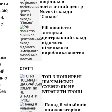
поцілила в
чити
логістичний центр
шою,
Novus і склади
"Сільпо"
и,
нс
РФ повністю
знищила
центральний склад
відомого
німецького
виробника мастил
ніж
з
СТАТТІ
ий
ТОП-3 ПОШИРЕНІ
інню
ШАХРАЙСЬКІ
о
СХЕМИ: ЯК НЕ
без
ВТРАТИТИ ГРОШІ
Понад 8 мільйонів
книжок згоріли.