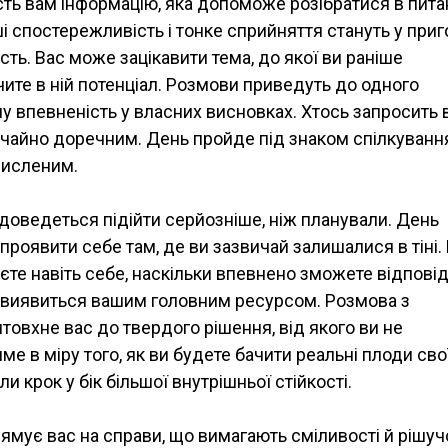
ть вам інформацію, яка допоможе розібратися в питан
 спостережливість і тонке сприйняття стануть у приго
ть. Вас може зацікавити тема, до якої ви раніше
ите в ній потенціал. Розмови приведуть до одного
у впевненість у власних висновках. Хтось запросить 
вичайно доречним. День пройде під знаком спілкуванн
мисленим.
 доведеться підійти серйозніше, ніж планували. День
проявити себе там, де ви зазвичай залишалися в тіні. 
уєте навіть себе, наскільки впевнено зможете відпові
к виявиться вашим головним ресурсом. Розмова з
товхне вас до твердого рішення, від якого ви не
име в міру того, як ви будете бачити реальні плоди сво
ли крок у бік більшої внутрішньої стійкості.
рямує вас на справи, що вимагають сміливості й рішучо