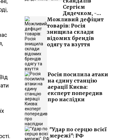
скандалів
ні,
Сергієм
ді,
Дядечком, -
Можливий дефіцит
ЗМІ
товарів: Росія
знищила склади
вас
відомих брендів
я,
одягу та взуття
Росія посилила атаки
Від
на єдину станцію
дати
аерації Києва:
експерт попередив
про наслідки
їх
"Удар по серцю всієї
мережі": РФ
сті.