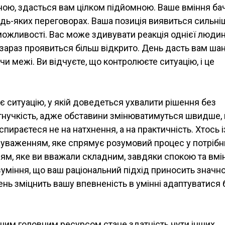
оною, здасться вам цілком підйомною. Ваше вміння ба
удь-яких переговорах. Ваша позиція виявиться сильні
 можливості. Вас може здивувати реакція однієї людин
е зараз проявиться більш відкрито. День дасть вам ша
чи межі. Ви відчуєте, що контролюєте ситуацію, і це
є ситуацію, у якій доведеться ухвалити рішення без
 гнучкість, адже обставини змінюватимуться швидше, 
спираєтеся не на натхнення, а на практичність. Хтось і
уваженням, яке спрямує розумовий процес у потрібн
нням, яке ви вважали складним, завдяки спокою та вм
уміння, що ваш раціональний підхід приносить значн
День зміцнить вашу впевненість в умінні адаптуватися 
шим головним ресурсом стане здатність чути інших.