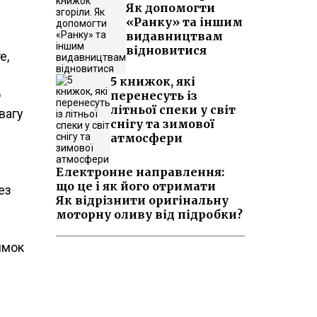
Як допомогти
«Ранку» та іншим
видавництвам
відновитися
е,
5 книжок, які
о
перенесуть із
літньої спеки у світ
вагу
снігу та зимової
атмосфери
Електронне направлення:
що це і як його отримати
ез
Як відрізнити оригінальну
моторну оливу від підробки?
ямок