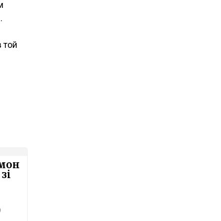
м
.
в той
ймон
 зі
9