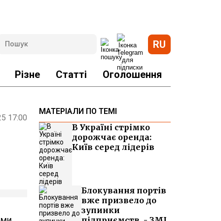
RU
Різне
Статті
Оголошення
МАТЕРІАЛИ ПО ТЕМІ
25 17:00
В Україні стрімко
дорожчає оренда:
Київ серед лідерів
Блокування портів
вже призвело до
зупинки
ьми
підприємств, - ЗМІ