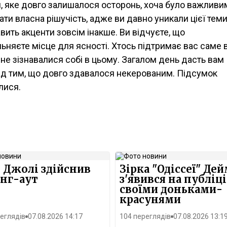
 яке довго залишалося осторонь, хоча було важливи
и власна рішучість, адже ви давно уникали цієї теми
авить акценти зовсім інакше. Ви відчуєте, що
льняєте місце для ясності. Хтось підтримає вас саме 
е не зізнавалися собі в цьому. Загалом день дасть вам
над тим, що довго здавалося некерованим. Підсумок
лися.
 Джолі здійснив
Зірка "Одіссеї" Де
нг-аут
з'явився на публіці
своїми доньками-
красунями
еглядів
07.08.2026 14:17
104 переглядів
07.08.2026 13:1