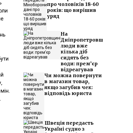
ь
про чоловіків 18-60
років: що вирішив
оли
уряд
не
На
ень
Дніпропетровщині
люди вже
кілька діб
сидять без
бути
води: прем’єр
відреагував
ий
Чи можна повернути
в магазин товар,
,
якщо загубив чек:
мін.
відповідь юриста
.
Швеція передасть
Україні судно з