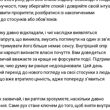
кості, тому зберігайте спокій і довіряйте своїй інтуїц
вити пріоритети, розібратися із накопиченими
до стосунків або обов'язків.
ку давно відкладали, і чиї наслідки виявляться
пруга, що виникла, змусить поглянути на один зі зв'я
 утримувати його більше немає сенсу. Внутрішній опір
ви нарешті визнаєте власні почуття. Вам доведеться
звичай вважаєте за краще не форсувати події. Підтрим
ини, чию думку ви раніше недооцінювали. Цей день
ний перехід до нового погляду на свої стосунки з люд
 що вже втратило цінність, адже попереду з'явиться
ж зазвичай, і ви раптом зрозумієте, наскільки давно
ння. Саме рух стане ключем до того, щоб зняти внутр