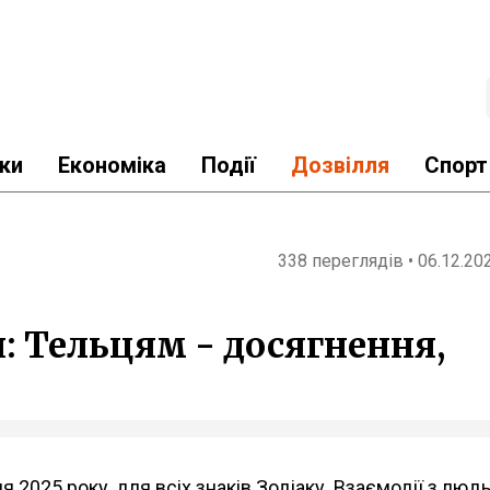
ки
Економіка
Події
Дозвілля
Спорт
338 переглядів • 06.12.20
я: Тельцям - досягнення,
я 2025 року, для всіх знаків Зодіаку. Взаємодії з люд