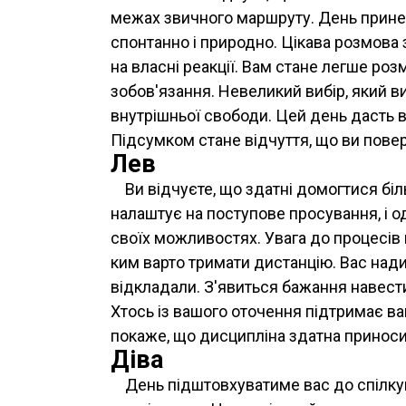
межах звичного маршруту. День принес
спонтанно і природно. Цікава розмов
на власні реакції. Вам стане легше роз
зобов'язання. Невеликий вибір, який ви
внутрішньої свободи. Цей день дасть ва
Підсумком стане відчуття, що ви поверт
Лев
Ви відчуєте, що здатні домогтися бі
налаштує на поступове просування, і о
своїх можливостях. Увага до процесів
ким варто тримати дистанцію. Вас нади
відкладали. З'явиться бажання навест
Хтось із вашого оточення підтримає ва
покаже, що дисципліна здатна приносит
Діва
День підштовхуватиме вас до спілкув