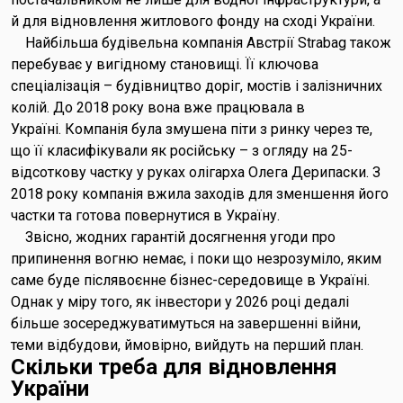
й для відновлення житлового фонду на сході України.
Найбільша будівельна компанія Австрії Strabag також
перебуває у вигідному становищі. Її ключова
спеціалізація – будівництво доріг, мостів і залізничних
колій. До 2018 року вона вже працювала в
Україні. Компанія була змушена піти з ринку через те,
що її класифікували як російську – з огляду на 25-
відсоткову частку у руках олігарха Олега Дерипаски. З
2018 року компанія вжила заходів для зменшення його
частки та готова повернутися в Україну.
Звісно, жодних гарантій досягнення угоди про
припинення вогню немає, і поки що незрозуміло, яким
саме буде післявоєнне бізнес-середовище в Україні.
Однак у міру того, як інвестори у 2026 році дедалі
більше зосереджуватимуться на завершенні війни,
теми відбудови, ймовірно, вийдуть на перший план.
Скільки треба для відновлення
України