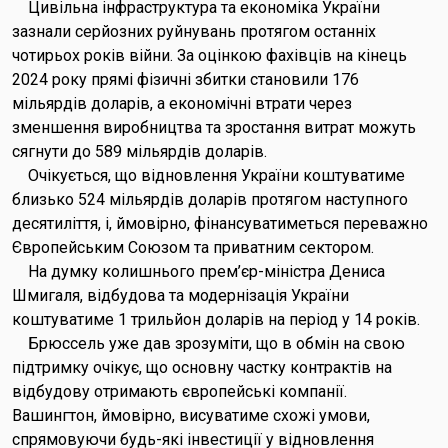
Цивільна інфраструктура та економіка України
зазнали серйозних руйнувань протягом останніх
чотирьох років війни. За оцінкою фахівців на кінець
2024 року прямі фізичні збитки становили 176
мільярдів доларів, а економічні втрати через
зменшення виробництва та зростання витрат можуть
сягнути до 589 мільярдів доларів.
Очікується, що відновлення України коштуватиме
близько 524 мільярдів доларів протягом наступного
десятиліття, і, ймовірно, фінансуватиметься переважно
Європейським Союзом та приватним сектором.
На думку колишнього прем’єр-міністра Дениса
Шмигаля, відбудова та модернізація України
коштуватиме 1 трильйон доларів на період у 14 років.
Брюссель уже дав зрозуміти, що в обмін на свою
підтримку очікує, що основну частку контрактів на
відбудову отримають європейські компанії.
Вашингтон, ймовірно, висуватиме схожі умови,
спрямовуючи будь-які інвестиції у відновлення