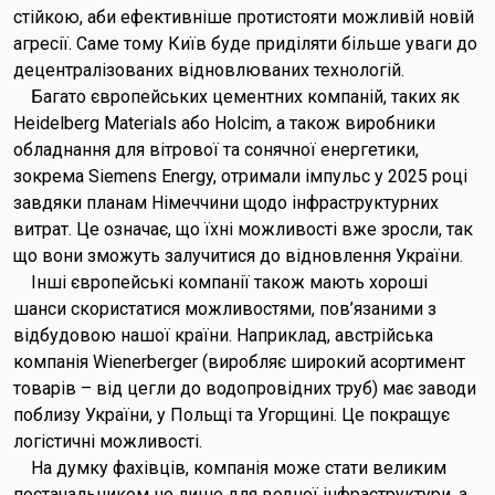
стійкою, аби ефективніше протистояти можливій новій
агресії. Саме тому Київ буде приділяти більше уваги до
децентралізованих відновлюваних технологій.
Багато європейських цементних компаній, таких як
Heidelberg Materials або Holcim, а також виробники
обладнання для вітрової та сонячної енергетики,
зокрема Siemens Energy, отримали імпульс у 2025 році
завдяки планам Німеччини щодо інфраструктурних
витрат. Це означає, що їхні можливості вже зросли, так
що вони зможуть залучитися до відновлення України.
Інші європейські компанії також мають хороші
шанси скористатися можливостями, пов’язаними з
відбудовою нашої країни. Наприклад, австрійська
компанія Wienerberger (виробляє широкий асортимент
товарів – від цегли до водопровідних труб) має заводи
поблизу України, у Польщі та Угорщині. Це покращує
логістичні можливості.
На думку фахівців, компанія може стати великим
постачальником не лише для водної інфраструктури, а