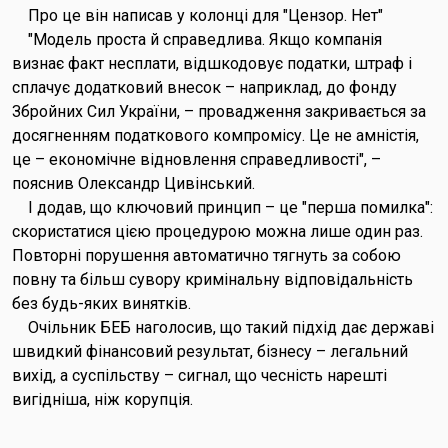
Про це він написав у колонці для "Цензор. Нет"
"Модель проста й справедлива. Якщо компанія
визнає факт несплати, відшкодовує податки, штраф і
сплачує додатковий внесок – наприклад, до фонду
Збройних Сил України, – провадження закривається за
досягненням податкового компромісу. Це не амністія,
це – економічне відновлення справедливості", –
пояснив Олександр Цивінський.
І додав, що ключовий принцип – це "перша помилка":
скористатися цією процедурою можна лише один раз.
Повторні порушення автоматично тягнуть за собою
повну та більш сувору кримінальну відповідальність
без будь-яких винятків.
Очільник БЕБ наголосив, що такий підхід дає державі
швидкий фінансовий результат, бізнесу – легальний
вихід, а суспільству – сигнал, що чесність нарешті
вигідніша, ніж корупція.