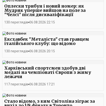
Оплески трибун і новий номер: як
Мудрик уперше вийшов на поле за
"Челсі" після дискваліфікації
130 переглядів
06.08.2026 22:15
Ексхавбек "Металіста" став гравцем
італійського клубу: що відомо
130 переглядів
06.08.2026 20:15
Харківський спортсмен здобув дві
медалі на чемпіонаті Європи з жиму
лежачи
117 переглядів
06.08.2026 17:21
Стало відомо, з ким Світоліна зіграє за
вихід до 1/8 фіналу в Торонто