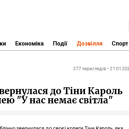
ки
Економіка
Події
Дозвілля
Спорт
377 переглядів • 21.01.20
вернулася до Тіни Кароль
нею "У нас немає світла"
блічно звернулася до своєї колеги Тіни Кароль, яка