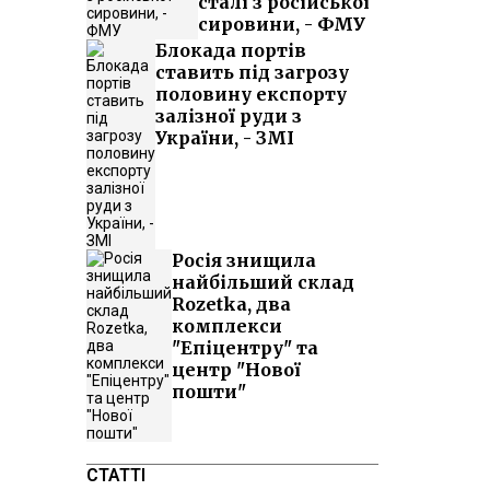
сталі з російської
сировини, - ФМУ
Блокада портів
ставить під загрозу
половину експорту
залізної руди з
України, - ЗМІ
Росія знищила
найбільший склад
Rozetka, два
комплекси
"Епіцентру" та
центр "Нової
пошти"
СТАТТІ