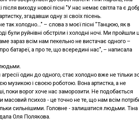
після виходу нової пісні "У нас немає світла та є добр
ртистку, згадавши одну зі своїх пісень.
 так холодно..." – слова з моєї пісні "Танцюю, як в
оді були руйнівні обстріли і холодні ночі. Ми пройшли 
 саме зараз всім нам пекельно не вистачає одного –
про батареї, а про те, що всередині нас", – написала
 людьми.
 агресії один до одного, стає холодно вже не тільки зо
оєю музикою і своєю роботою. Вона артистка, а не
уші, поки ворог хоче нас заморозити. Не подобається
и масовий психоз - це точно не те, що нам всім потріб
ільки сильнішими. Головне - залишатися людьми. Тіна
одала Оля Полякова.