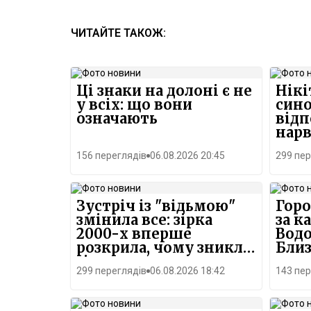
ЧИТАЙТЕ ТАКОЖ:
Ці знаки на долоні є не
Нікі
у всіх: що вони
син
означають
відп
нарв
156 переглядів
06.08.2026 20:45
299 пер
Зустріч із "відьмою"
Горо
змінила все: зірка
за к
2000-х вперше
Водо
розкрила, чому зникла
Бли
зі сцени
при
299 переглядів
06.08.2026 18:42
143 пер