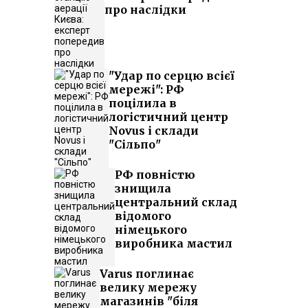
про наслідки
"Удар по серцю всієї
мережі": РФ
поцілила в
логістичний центр
Novus і склади
"Сільпо"
РФ повністю
знищила
центральний склад
відомого
німецького
виробника мастил
Varus поглинає
велику мережу
магазинів "біля