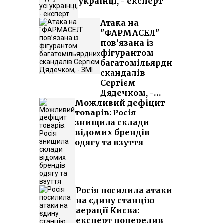
українці, - експерт
Атака на
"ФАРМАСЕЛ"
пов’язана із
фігурантом
багатомільярдних
скандалів
Сергієм
Дядечком, -
Можливий дефіцит
ЗМІ
товарів: Росія
знищила склади
відомих брендів
одягу та взуття
Росія посилила атаки
на єдину станцію
аерації Києва:
експерт попередив