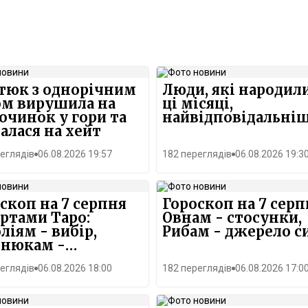
тюк з однорічним
Люди, які народили
ом вирушила на
ці місяці,
очинок у гори та
найвідповідальніш
алася на хейт
еглядів
06.08.2026 19:57
182 переглядів
06.08.2026 19:3
скоп на 7 серпня
Гороскоп на 7 серп
артами Таро:
Овнам - стосунки,
ліям - вибір,
Рибам - джерело с
знюкам -
скорення
еглядів
06.08.2026 18:00
182 переглядів
06.08.2026 17:0