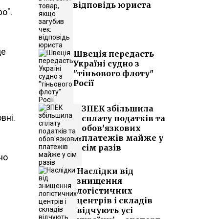
відповідь юриста
о".
це
Швеція передасть
Україні судно з
"тіньового флоту"
Росії
ЗПЕК збільшила
вні.
сплату податків та
обов'язкових
платежів майже у
сім разів
но
Наслідки від
знищення
логістичних
центрів і складів
відчують усі