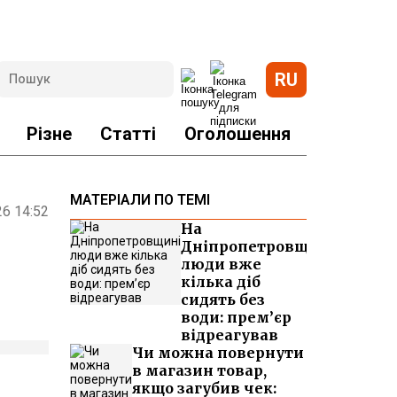
RU
Різне
Статті
Оголошення
МАТЕРІАЛИ ПО ТЕМІ
26 14:52
На
Дніпропетровщині
люди вже
кілька діб
сидять без
води: прем’єр
відреагував
Чи можна повернути
в магазин товар,
якщо загубив чек: