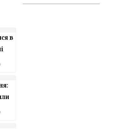
ся в
і
0
ня:
или
0