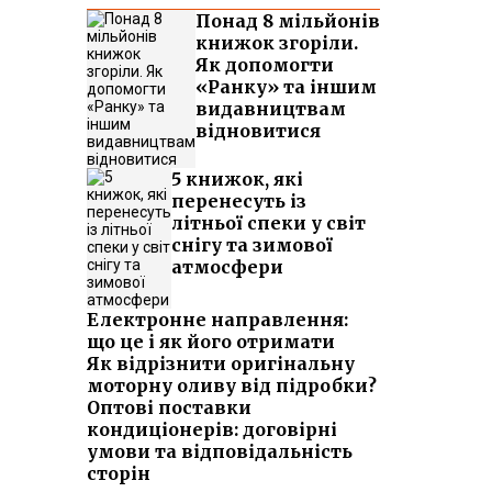
Понад 8 мільйонів
книжок згоріли.
Як допомогти
«Ранку» та іншим
видавництвам
відновитися
5 книжок, які
перенесуть із
літньої спеки у світ
снігу та зимової
атмосфери
Електронне направлення:
що це і як його отримати
Як відрізнити оригінальну
моторну оливу від підробки?
Оптові поставки
кондиціонерів: договірні
умови та відповідальність
сторін