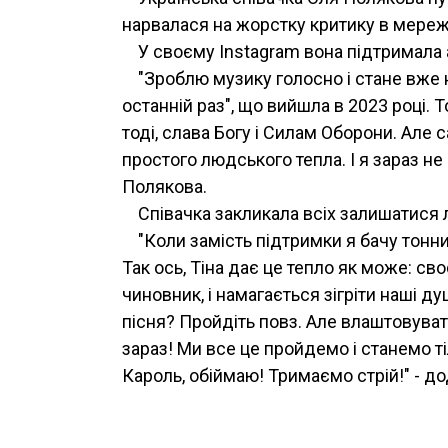
нарвалася на жорстку критику в мережі 
У своєму Instagram вона підтримала а
"Зроблю музику голосно і стане вже не
останній раз", що вийшла в 2023 році. Т
тоді, слава Богу і Силам Оборони. Але
простого людського тепла. І я зараз не 
Полякова.
Співачка закликала всіх залишатися
"Коли замість підтримки я бачу тонни
Так ось, Тіна дає це тепло як може: св
чиновник, і намагається зігріти наші д
пісня? Пройдіть повз. Але влаштовуват
зараз! Ми все це пройдемо і станемо т
Кароль, обіймаю! Тримаємо стрій!" - д