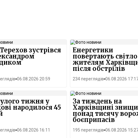
 Терехов зустрівся
Енергетики
ександром
повертають світло
здиком
жителям Харківщ
після обстрілів
еглядів
06.08.2026 20:59
234 переглядів
06.08.2026 17:1
улого тижня у
За тиждень на
ові народилося 45
Харківщині знищ
й
понад тисячу вор
боєприпасів
еглядів
06.08.2026 16:11
195 переглядів
06.08.2026 15:2