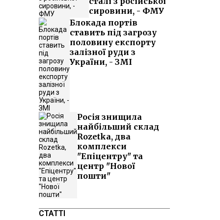
сталі з російської
сировини, - ФМУ
Блокада портів
ставить під загрозу
половину експорту
залізної руди з
України, - ЗМІ
Росія знищила
найбільший склад
Rozetka, два
комплекси
"Епіцентру" та
центр "Нової
пошти"
СТАТТІ