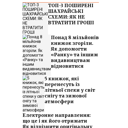
ТОП-3 ПОШИРЕНІ
ШАХРАЙСЬКІ
СХЕМИ: ЯК НЕ
ВТРАТИТИ ГРОШІ
Понад 8 мільйонів
книжок згоріли.
Як допомогти
«Ранку» та іншим
видавництвам
відновитися
5 книжок, які
перенесуть із
літньої спеки у світ
снігу та зимової
атмосфери
Електронне направлення:
що це і як його отримати
Як відрізнити оригінальну