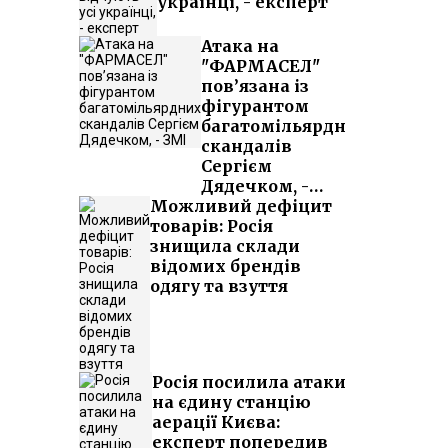
українці, - експерт
Атака на
"ФАРМАСЕЛ"
пов’язана із
фігурантом
багатомільярдних
скандалів
Сергієм
Дядечком, -
Можливий дефіцит
ЗМІ
товарів: Росія
знищила склади
відомих брендів
одягу та взуття
Росія посилила атаки
на єдину станцію
аерації Києва:
експерт попередив