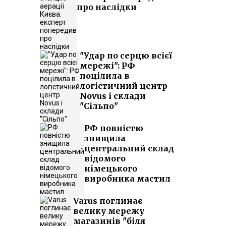
про наслідки
"Удар по серцю всієї
мережі": РФ
поцілила в
логістичний центр
Novus і склади
"Сільпо"
РФ повністю
знищила
центральний склад
відомого
німецького
виробника мастил
Varus поглинає
велику мережу
магазинів "біля