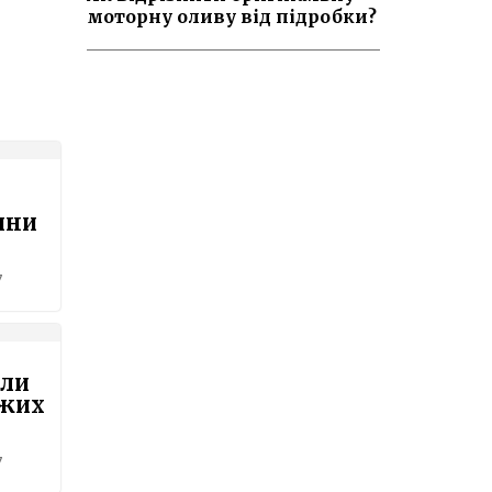
моторну оливу від підробки?
ини
7
или
ожих
7