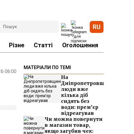
RU
Різне
Статті
Оголошення
МАТЕРІАЛИ ПО ТЕМІ
26 06:00
На
Дніпропетровщині
люди вже
кілька діб
сидять без
води: прем’єр
відреагував
Чи можна повернути
в магазин товар,
якщо загубив чек: