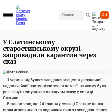
RU
585 переглядів • 02.06.2026 11:13
У Слатинському
старостинському окрузі
запровадили карантин через
сказ
1 червня відбулося засідання місцевої державної
надзвичайної протиепізоотичної комісії, на якому було
розглянуто ситуацію з випадком сказу у селищі
Слатине.
Встановлено, що 24 травня у селищі Слатине кішка
стала агресивною та подряпала свого господаря. Через