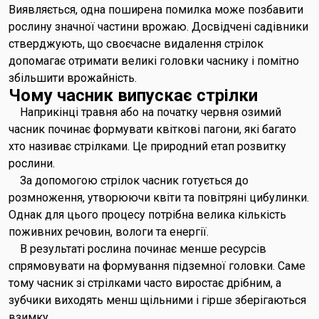
Виявляється, одна поширена помилка може позбавити
рослину значної частини врожаю. Досвідчені садівники
стверджують, що своєчасне видалення стрілок
допомагає отримати великі головки часнику і помітно
збільшити врожайність.
Чому часник випускає стрілки
Наприкінці травня або на початку червня озимий
часник починає формувати квіткові пагони, які багато
хто називає стрілками. Це природний етап розвитку
рослини.
За допомогою стрілок часник готується до
розмноження, утворюючи квіти та повітряні цибулинки.
Однак для цього процесу потрібна велика кількість
поживних речовин, вологи та енергії.
В результаті рослина починає менше ресурсів
спрямовувати на формування підземної головки. Саме
тому часник зі стрілками часто виростає дрібним, а
зубчики виходять менш щільними і гірше зберігаються
взимку.