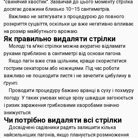
"свинячий хвостик". Зазвичай до цього моменту стрілка
досягає довжини близько 10–15 сантиметрів.
Важливо не затягувати з процедурою до повного
розкриття суцвіття, оскільки це вже негативно впливає
на розмір майбутнього врожаю.
Як правильно видаляти стрілки
Молоді та м'які стрілки можна акуратно відламати
руками приблизно в сантиметрі від основи пагона.
Якщо пагін вже став щільним, краще скористатися
гострим секатором або ножицями. Під час роботи
важливо не пошкодити листя і не зачепити цибулину в
ґрунті.
Проводити процедуру бажано вранці в суху і похмуру
погоду. У таких умовах місце зрізу швидше загоюється
і ризик зараження грибковими хворобами значно
знижується.
Чи потрібно видаляти всі стрілки
Досвідчені садівники радять залишити кілька
найсильніших пагонів, якщо планується розмноження