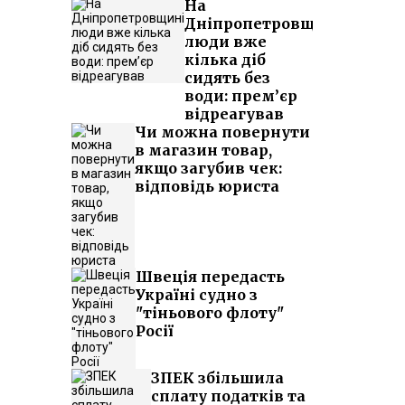
На
Дніпропетровщині
люди вже
кілька діб
сидять без
води: прем’єр
відреагував
Чи можна повернути
в магазин товар,
якщо загубив чек:
відповідь юриста
Швеція передасть
Україні судно з
"тіньового флоту"
Росії
ЗПЕК збільшила
сплату податків та