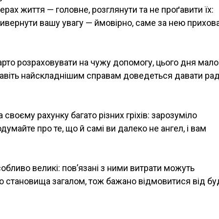
рах життя — головне, розглянути та не проґавити їх:
ривернути вашу увагу — ймовірно, саме за нею прихов
арто розраховувати на чужу допомогу, цього дня мало
у навіть найскладнішим справам доведеться давати ра
 своєму рахунку багато різних гріхів: зарозуміло
умайте про те, що й самі ви далеко не ангел, і вам
собливо великі: пов’язані з ними витрати можуть
о становища загалом, тож бажано відмовитися від бу