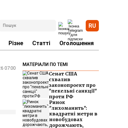
RU
Різне
Статті
Оголошення
МАТЕРІАЛИ ПО ТЕМІ
26 07:00
Сенат США
схвалив
законопроект про
"пекельні санкції"
проти РФ
Ринок
"лихоманить":
квадратні метри в
новобудовах
дорожчають,