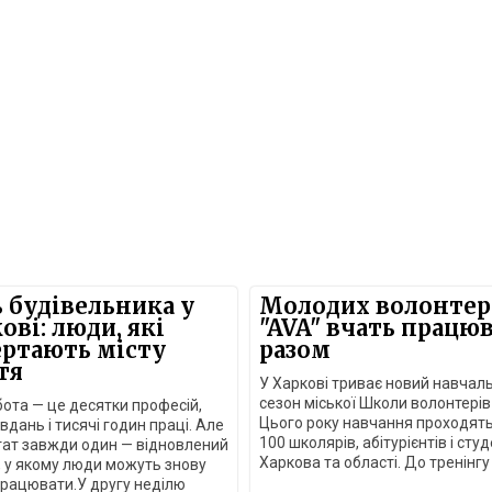
 будівельника у
Молодих волонтер
ові: люди, які
"AVA" вчать працю
ртають місту
разом
тя
У Харкові триває новий навчал
сезон міської Школи волонтерів
бота — це десятки професій,
Цього року навчання проходят
авдань і тисячі годин праці. Але
100 школярів, абітурієнтів і студ
тат завжди один — відновлений
Харкова та області. До тренінгу
, у якому люди можуть знову
командоутворення долучилися
працювати.У другу неділю