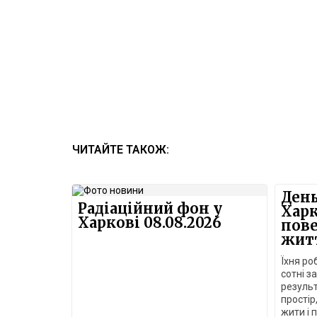
ЧИТАЙТЕ ТАКОЖ:
День
Радіаційний фон у
Харк
Харкові 08.08.2026
пове
жит
Їхня ро
сотні з
резуль
простір
жити і 