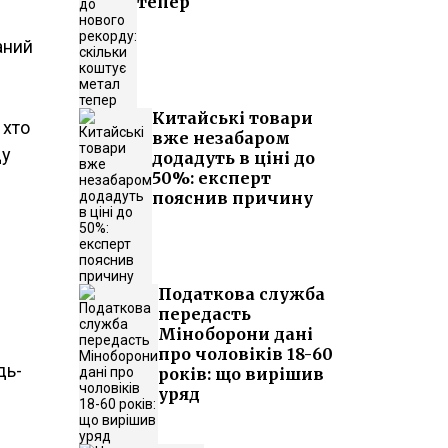
тепер
аний
Китайські товари
 хто
вже незабаром
ду
додадуть в ціні до
50%: експерт
пояснив причину
Податкова служба
передасть
Міноборони дані
про чоловіків 18-60
дь-
років: що вирішив
уряд