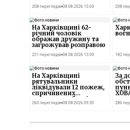
серпня 
208 переглядів
08.08.2026 15:00
208 пер
відзнач
починає
завжди
сенс.Ць
На Харківщині 62-
Харк
Харков
річний чоловік
вог
свято, 
ображав дружину та
сьогодн
загрожував розправою
місто.С
випала 
221 переглядів
08.08.2026 13:00
182 пер
Харків,
руйнува
Війна з
нових з
На Харківщині
За д
відпові
рятувальники
обст
продов
ліквідували 12 пожеж,
пунк
міста т
спричинених
ХОВА
результ
побачи
ворожими обстрілами
доторкн
260 переглядів
08.08.2026 09:30
286 пер
- ДСНС 08.08.2026
фундаме
обстріл
За кожн
десяткі
причетн