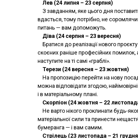
Лев (24 липня – 23 серпня)
З завданням, яке цього дня постави
вдасться, тому потрібно, не соромлячи
питань — вам допоможуть.
Діва (24 серпня – 23 вересня)
Братися до реалізації нового проєкту
скоєних раніше професійних помилок, а
наступите на ті самі «граблі».
Терези (24 вересня – 23 жовтня)
На пропозицію перейти на нову посад
можна відповідати згодою, найімовірні
і в матеріальному плані.
Скорпіон (24 жовтня – 22 листопад
Не варто нікого проклинати будь-яко
матеріальної сили та принести нещастя
бумеранга — і вам самим.
Стрілець (23 листопада – 21 грудня