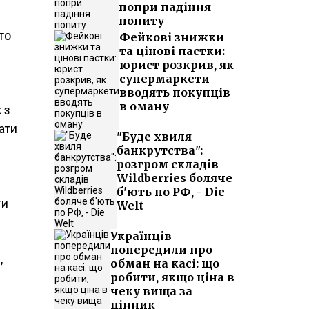
попри падіння
попиту
то
Фейкові знижки
та цінові пастки:
юрист розкрив, як
супермаркети
вводять покупців
в оману
 з
ати
"Буде хвиля
банкрутства":
розгром складів
Wildberries боляче
б'ють по РФ, - Die
ти
Welt
Українців
попередили про
,
обман на касі: що
робити, якщо ціна в
чеку вища за
цінник