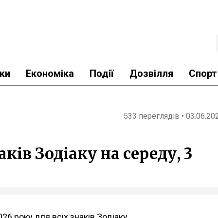
ки
Економіка
Події
Дозвілля
Спорт
533 переглядів • 03.06.20
аків Зодіаку на середу, 3
26 року для всіх знаків Зодіаку