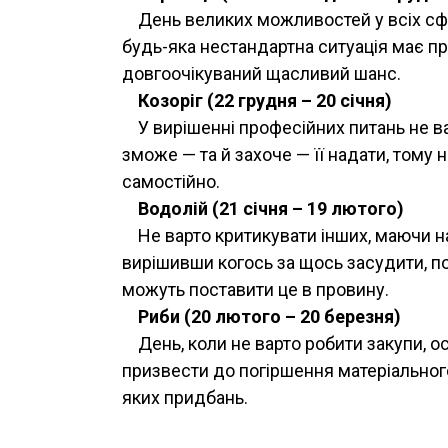
День великих можливостей у всіх сфе
будь-яка нестандартна ситуація має п
довгоочікуваний щасливий шанс.
Козоріг (22 грудня – 20 січня)
У вирішенні професійних питань не в
зможе — та й захоче — її надати, том
самостійно.
Водолій (21 січня – 19 лютого)
Не варто критикувати інших, маючи на
вирішивши когось за щось засудити, под
можуть поставити це в провину.
Риби (20 лютого – 20 березня)
День, коли не варто робити закупи, о
призвести до погіршення матеріальног
яких придбань.