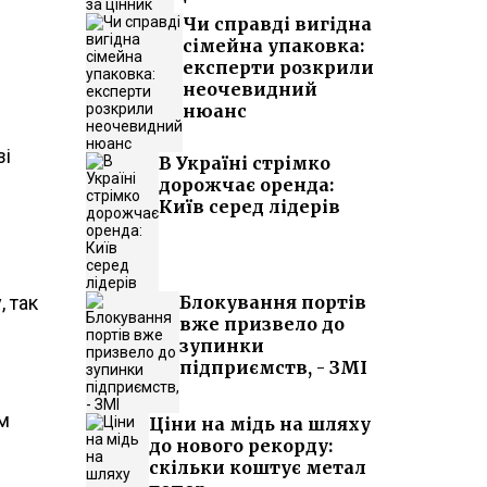
Чи справді вигідна
сімейна упаковка:
експерти розкрили
неочевидний
нюанс
зі
В Україні стрімко
дорожчає оренда:
Київ серед лідерів
, так
Блокування портів
вже призвело до
зупинки
підприємств, - ЗМІ
ом
Ціни на мідь на шляху
до нового рекорду:
скільки коштує метал