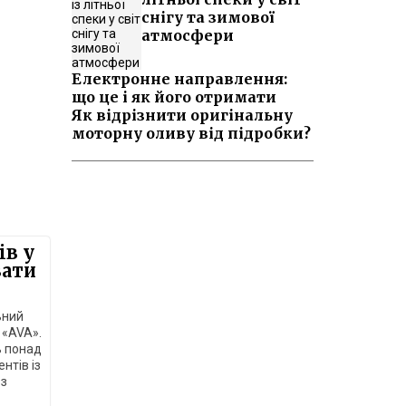
снігу та зимової
атмосфери
Електронне направлення:
що це і як його отримати
Як відрізнити оригінальну
моторну оливу від підробки?
ів у
вати
ьний
 «AVA».
ь понад
ентів із
 з