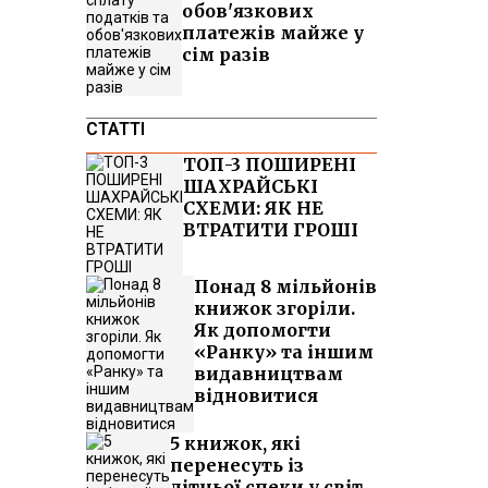
обов'язкових
платежів майже у
сім разів
СТАТТІ
ТОП-3 ПОШИРЕНІ
ШАХРАЙСЬКІ
СХЕМИ: ЯК НЕ
ВТРАТИТИ ГРОШІ
Понад 8 мільйонів
книжок згоріли.
Як допомогти
«Ранку» та іншим
видавництвам
відновитися
5 книжок, які
перенесуть із
літньої спеки у світ