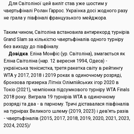
Для Світоліної цей виліт став уже шостим у
чвертьфіналі Ролан Гаррос. Українка досі жодного разу
не грала у півфіналі французького мейджора.
Таким чином, Світоліна встановила антирекорд турнірів
Grand Slam за кількістю чвертьфіналів одного турніру
без виходу до півфіналу.
Довідка
. Еліна Монфіс (ур. Світоліна), змагається як
Еліна Світоліна (нар. 12 вересня 1994, Одеса) -
українська тенісистка, третя ракетка світу в рейтингу
WTA у 2017, 2018 і 2019 роках в одиночному розряді,
бронзова призерка Літніх Олімпійських ігор 2020 в
Токіо (2021), чемпіонка підсумкового турніру WTA Finals
2018 року. Виграла 19 турнірів WTA в одиночному
розряді та два - в парному. Тричі діставалася півфіналів
на турнірах Великого шлему (2019, 2023) і дев'ять разів
- чвертьфіналів (2015, 2017, 2018, 2019, 2020, 2021, 2023,
2024, 2025)/