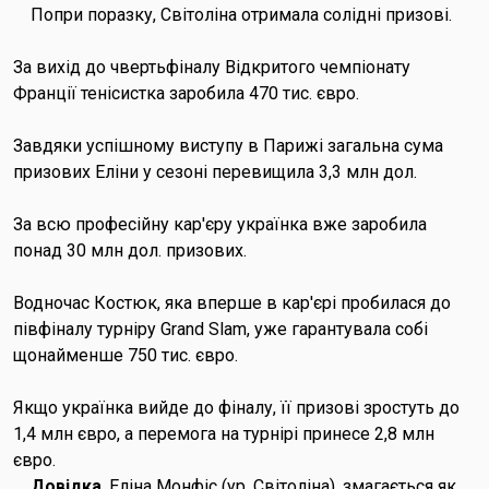
Попри поразку, Світоліна отримала солідні призові.
За вихід до чвертьфіналу Відкритого чемпіонату
Франції тенісистка заробила 470 тис. євро.
Завдяки успішному виступу в Парижі загальна сума
призових Еліни у сезоні перевищила 3,3 млн дол.
За всю професійну кар'єру українка вже заробила
понад 30 млн дол. призових.
Водночас Костюк, яка вперше в кар'єрі пробилася до
півфіналу турніру Grand Slam, уже гарантувала собі
щонайменше 750 тис. євро.
Якщо українка вийде до фіналу, її призові зростуть до
1,4 млн євро, а перемога на турнірі принесе 2,8 млн
євро.
Довідка
. Еліна Монфіс (ур. Світоліна), змагається як