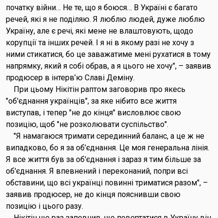
початку війни… Не те, що я боюся… В Україні є багато
речей, які я не поділяю. Я люблю людей, дуже люблю
Україну, але є речі, які мене не влаштовують, щодо
корупції та інших речей. І я ні в якому разі не хочу з
ними стикатися, бо це заважатиме мені рухатися в тому
напрямку, який я собі обрав, а я цього не хочу", – заявив
продюсер в інтерв’ю Славі Деміну.
При цьому Нікітін раптом заговорив про якесь
"об'єднання українців", за яке нібито все життя
виступав, і тепер "не до кінця" висловлює свою
позицію, щоб "не розколювати суспільство".
"Я намагаюся тримати серединний баланс, а це ж не
випадково, бо я за об’єднання. Це моя генеральна лінія.
Я все життя був за об'єднання і зараз я тим більше за
об'єднання. Я впевнений і переконаний, попри всі
обставини, що всі українці повинні триматися разом", –
заявив продюсер, не до кінця пояснивши свою
позицію і цього разу.
Нікітін ще раз запевнив, що повертатися в Україну він