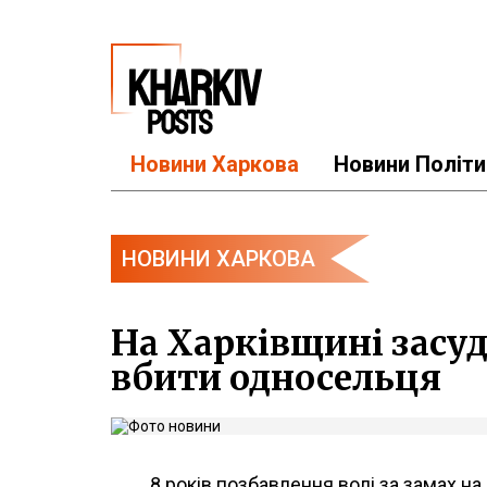
Новини Харкова
Новини Політи
НОВИНИ ХАРКОВА
На Харківщині засуд
вбити односельця
8 років позбавлення волі за замах н