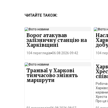
ЧИТАЙТЕ ТАКОЖ:
Ворог атакував
Насл
залізничну станцію на
Харк
Харківщині
добу
104 переглядів
06.08.2026 09:42
104 пер
Харк
Трамваї у Харкові
Хрес
тимчасово змінять
спі
маршрути
Робоча 
Харківс
керівн
Хреста 
Про це 
підгото