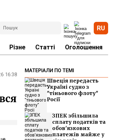
RU
Різне
Статті
Оголошення
МАТЕРІАЛИ ПО ТЕМІ
26 16:38
Швеція передасть
Україні судно з
"тіньового флоту"
вся
Росії
ЗПЕК збільшила
сплату податків та
обов'язкових
платежів майже у
 це