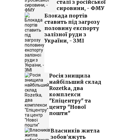
сталі з російської
сировини, - ФМУ
Блокада портів
ставить під загрозу
половину експорту
залізної руди з
України, - ЗМІ
Росія знищила
найбільший склад
Rozetka, два
комплекси
"Епіцентру" та
центр "Нової
пошти"
Власників житла
зобов'яжуть