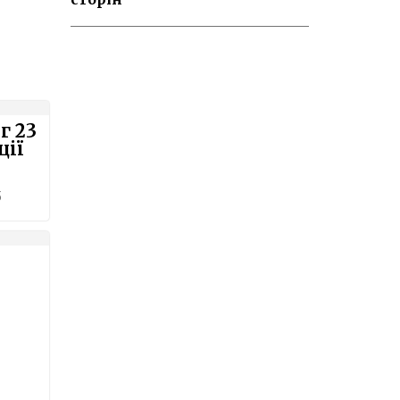
г 23
ції
5