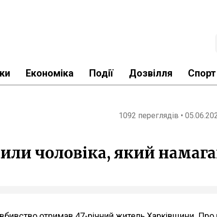
ки
Економіка
Події
Дозвілля
Спорт
1092 переглядів • 05.06.20
или чоловіка, який намага
а вбивство отримав 47-річний житель Харківщини. Про