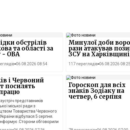
ідки обстрілів
Минулої доби воро
ова та області за
рази атакував пози
 - ОВА
ЗСУ на Харківщині
еглядів
06.08.2026 08:54
117 переглядів
06.08.2026 08:2
ів і Червоний
Гороскоп для всіх
т посилять
знаків Зодіаку на
впрацю
четвер, 6 серпня
зустріч представників
ької міської ради з
ицтвом Товариства Червоного
України відбулася 5 серпня.
інформує .Сторони обговорили
вку міста до опалювального