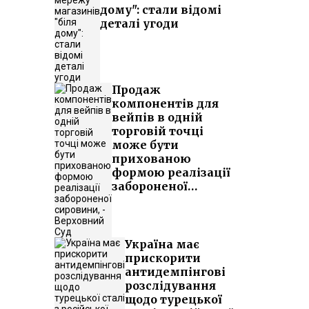
дому": стали відомі
деталі угоди
Продаж
компонентів для
вейпів в одній
торговій точці
може бути
прихованою
формою реалізації
забороненої
сировини, -
Верховний Суд
Україна має
прискорити
антидемпінгові
розслідування
щодо турецької