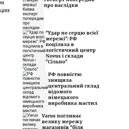
их
про наслідки
ціях
"Удар по серцю всієї
мережі": РФ
поцілила в
логістичний центр
Novus і склади
"Сільпо"
РФ повністю
знищила
центральний склад
відомого
німецького
виробника мастил
Varus поглинає
велику мережу
магазинів "біля