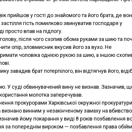
вік прийшов у гості до знайомого та його брата, де во
с застілля гість помилково звинуватив господаря у
і просто впав на підлогу.
 голову, після чого схопив обома руками за шию та по
ити опір, зловмисник вкусив його за вухо. Не
римати чоловіка однією рукою за шию, а іншою схопи
лові.
у завадив брат потерпілого, він відтягнув його, віді
ою. У суді обвинувачений вину не визнав. Зазначив, щ
икористання молотка заперечував.
чення прокурорами Харківської окружної прокуратур
ка визнано винним у незакінченому замаху на вбивство 
 призначив йому покарання у виді 8 років позбавлення во
ня за попереднім вироком — позбавлення права обійм