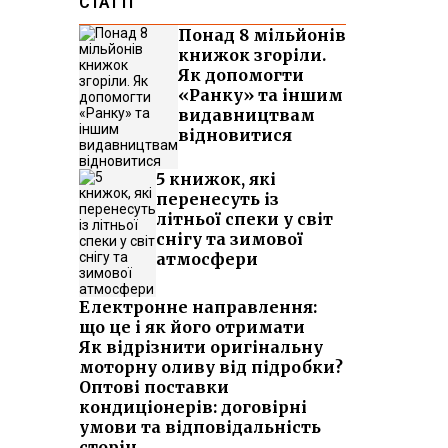
СТАТТІ
Понад 8 мільйонів
книжок згоріли.
Як допомогти
«Ранку» та іншим
видавництвам
відновитися
5 книжок, які
перенесуть із
літньої спеки у світ
снігу та зимової
атмосфери
Електронне направлення:
що це і як його отримати
Як відрізнити оригінальну
моторну оливу від підробки?
Оптові поставки
кондиціонерів: договірні
умови та відповідальність
сторін