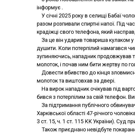
інформує .
У січні 2025 року в селищі Бабаї чоло
разом розпивали спиртні напої. Під ча
крадіжці свого телефона, який насправд
За це він ударив товариша кулаком у
душити. Коли потерпілий намагався чин
зупиняючись, нападник продовжував т
молоток, і почав ним бити жертву по го
Довести вбивство до кінця зловмисник
молоток та виштовхав за двері.
На вирок нападник очікував під варт
бився з потерпілим за свій телефон. В
За підтримання публічного обвинува
Харківської області 47-річного чолові
3 ст. 15, ч. 1 ст. 115 КК України). Суд
Також приєднано невідбуте покаран