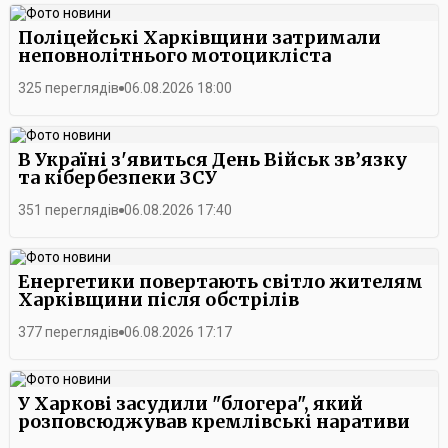
максимально зволожити ґрунт, щоб рослини мали запас
вологи на кілька годин. Додатковий полив проводять також
Поліцейські Харківщини затримали
удень і ввечері.У підприємстві зазначають, що поливальні
неповнолітнього мотоцикліста
бригади продовжать працювати у посиленому режимі доти,
доки в Харкові триматиметься спекотна погода.
325 переглядів
06.08.2026 18:00
В Україні з'явиться День Військ зв’язку
та кібербезпеки ЗСУ
351 переглядів
06.08.2026 17:40
Енергетики повертають світло жителям
Харківщини після обстрілів
377 переглядів
06.08.2026 17:17
У Харкові засудили "блогера", який
розповсюджував кремлівські наративи