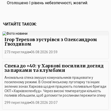
Оголошено I рівень небезпечності, жовтий.
ЧИТАЙТЕ ТАКОЖ:
Ігор Терехов зустрівся з Олександром
Гвоздиком
273 переглядів
06.08.2026 20:59
Спека до +40: у Харкові посилили догляд
за парками та клумбами
Аномальна спека змушує комунальників працювати у
посиленому режимі. В Основ’янському лугопарку та інших
зелених зонах Харкова щодня працюють поливальні бригади
СКП «Харківзеленбуд». Через високі температури кількість
поливів збільшили, щоб допомогти рослинам пережити спеку
та зберегти міське озеленення.Найбільший обсяг робіт
299 переглядів
06.08.2026 20:07
виконують у ранкові години, коли сонце ще не встигло
сильно прогріти землю. Саме тоді працівники намагаються