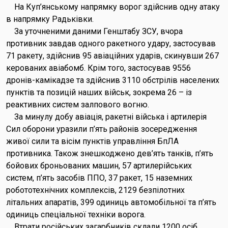
На Куп’янському напрямку ворог здійснив одну атаку
в напрямку Радьківки.
За уточненими даними Генштабу ЗСУ, вчора
противник завдав одного ракетного удару, застосував
71 ракету, здійснив 95 авіаційних ударів, скинувши 267
керованих авіабомб. Крім того, застосував 9556
дронів-камікадзе та здійснив 3110 обстрілів населених
пунктів та позицій наших військ, зокрема 26 – із
реактивних систем залпового вогню.
За минулу добу авіація, ракетні війська і артилерія
Сил оборони уразили п’ять районів зосередження
живої сили та вісім пунктів управління БпЛА
противника. Також знешкоджено дев’ять танків, п’ять
бойових броньованих машин, 57 артилерійських
систем, п’ять засобів ППО, 37 ракет, 15 наземних
робототехнічних комплексів, 2129 безпілотних
літальних апаратів, 399 одиниць автомобільної та п’ять
одиниць спеціальної техніки ворога.
Втрати російських загарбників склали 1200 осіб.