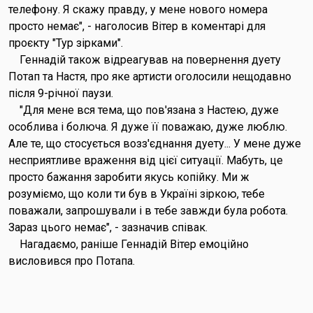
телефону. Я скажу правду, у мене нового номера
просто немає", - наголосив Вітер в коментарі для
проєкту "Тур зірками".
Геннадій також відреагував на повернення дуету
Потап та Настя, про яке артисти оголосили нещодавно
після 9-річної паузи.
"Для мене вся тема, що пов'язана з Настею, дуже
особлива і болюча. Я дуже її поважаю, дуже люблю.
Але те, що стосується возз'єднання дуету... У мене дуже
несприятливе враження від цієї ситуації. Мабуть, це
просто бажання заробити якусь копійку. Ми ж
розуміємо, що коли ти був в Україні зіркою, тебе
поважали, запрошували і в тебе завжди була робота.
Зараз цього немає", - зазначив співак.
Нагадаємо, раніше Геннадій Вітер емоційно
висловився про Потапа.