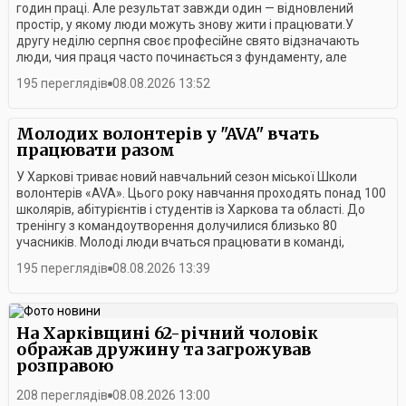
годин праці. Але результат завжди один — відновлений
простір, у якому люди можуть знову жити і працювати.У
другу неділю серпня своє професійне свято відзначають
люди, чия праця часто починається з фундаменту, але
завжди має значно більший сенс.Цьогоріч День
195 переглядів
08.08.2026 13:52
будівельника для Харкова — це не лише професійне свято, а
й нагода подякувати тим, хто сьогодні власними руками
відбудовує місто.Сьогодні на долю будівельників випала
Молодих волонтерів у "AVA" вчать
особлива місія — відновлювати Харків, що зазнав численних
працювати разом
руйнувань через російську агресію. Війна змінила їхню
роботу: додала нових завдань, складних умов і
У Харкові триває новий навчальний сезон міської Школи
відповідальності. Та попри все вони продовжують
волонтерів «AVA». Цього року навчання проходять понад 100
працювати — заради міста та його людей.Для будівельника
школярів, абітурієнтів і студентів із Харкова та області. До
результат роботи — це те, що можна побачити й до чого
тренінгу з командоутворення долучилися близько 80
можна доторкнутися. Будинок, який постав із фундаменту,
учасників. Молоді люди вчаться працювати в команді,
відновлена після обстрілу оселя, нова школа чи лікарня. За
розвивають комунікативні навички та знаходять нових
195 переглядів
08.08.2026 13:39
кожним таким об’єктом — праця десятків людей різних
друзів.Учасники розповідають, що заняття допомагають їм
професій.Усіх причетних до свята привітав міський голова
не лише здобувати нові знання, а й готують до майбутнього
Ігор Терехов. Кращим представникам галузі вручили цінні
навчання у вишах та активної громадської
подарунки, грамоти виконавчого комітету та подяки міського
діяльності.Організатори наголошують, що для волонтера
На Харківщині 62-річний чоловік
голови.Після офіційної частини на гостей свята чекала
важливо не лише мати бажання допомагати, а й уміти
ображав дружину та загрожував
музична програма. Будівельники змогли хоча б ненадовго
працювати в команді, знаходити компроміси та ефективно
розправою
відволіктися від щоденних викликів, насолодитися творчістю
взаємодіяти з людьми під час проведення міських заходів.У
та відчути атмосферу свята. А справжнім сюрпризом для
департаменті зазначають, що навчання у Школі волонтерів
208 переглядів
08.08.2026 13:00
глядачів став виступ гурту «Друга Ріка».
«AVA» триватиме й надалі. Попереду на учасників чекають