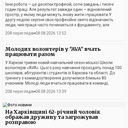
Їхня робота — це десятки професій, сотні завдань і тисячі
годин праці. Але результат завжди один — відновлений
простір, у якому люди можуть знову жити і працювати.У
другу неділю серпня своє професійне свято відзначають
люди, чия праця часто починається з фундаменту, але
завжди має значно більший сенс.Цьогоріч День
208 переглядів
08.08.2026 13:52
будівельника для Харкова — це не лише професійне свято, а
й нагода подякувати тим, хто сьогодні власними руками
відбудовує місто.Сьогодні на долю будівельників випала
Молодих волонтерів у "AVA" вчать
особлива місія — відновлювати Харків, що зазнав численних
працювати разом
руйнувань через російську агресію. Війна змінила їхню
роботу: додала нових завдань, складних умов і
У Харкові триває новий навчальний сезон міської Школи
відповідальності. Та попри все вони продовжують
волонтерів «AVA». Цього року навчання проходять понад 100
працювати — заради міста та його людей.Для будівельника
школярів, абітурієнтів і студентів із Харкова та області. До
результат роботи — це те, що можна побачити й до чого
тренінгу з командоутворення долучилися близько 80
можна доторкнутися. Будинок, який постав із фундаменту,
учасників. Молоді люди вчаться працювати в команді,
відновлена після обстрілу оселя, нова школа чи лікарня. За
розвивають комунікативні навички та знаходять нових
208 переглядів
08.08.2026 13:39
кожним таким об’єктом — праця десятків людей різних
друзів.Учасники розповідають, що заняття допомагають їм
професій.Усіх причетних до свята привітав міський голова
не лише здобувати нові знання, а й готують до майбутнього
Ігор Терехов. Кращим представникам галузі вручили цінні
навчання у вишах та активної громадської
подарунки, грамоти виконавчого комітету та подяки міського
діяльності.Організатори наголошують, що для волонтера
На Харківщині 62-річний чоловік
голови.Після офіційної частини на гостей свята чекала
важливо не лише мати бажання допомагати, а й уміти
ображав дружину та загрожував
музична програма. Будівельники змогли хоча б ненадовго
працювати в команді, знаходити компроміси та ефективно
розправою
відволіктися від щоденних викликів, насолодитися творчістю
взаємодіяти з людьми під час проведення міських заходів.У
та відчути атмосферу свята. А справжнім сюрпризом для