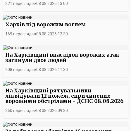
департаменті зазначають, що навчання у Школі волонтерів
221 переглядів
08.08.2026 13:00
глядачів став виступ гурту «Друга Ріка».
«AVA» триватиме й надалі. Попереду на учасників чекають
нові тренінги, практичні заняття та участь у міських заходах,
де вони зможуть застосувати здобуті знання на практиці.
Харків під ворожим вогнем
169 переглядів
08.08.2026 12:30
На Харківщині внаслідок ворожих атак
загинули двоє людей
208 переглядів
08.08.2026 11:30
На Харківщині рятувальники
ліквідували 12 пожеж, спричинених
ворожими обстрілами - ДСНС 08.08.2026
260 переглядів
08.08.2026 09:30