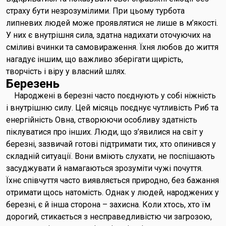
страху бути незрозумілими. При цьому турбота
липневих людей може проявлятися не лише в м’якості.
У них є внутрішня сила, здатна надихати оточуючих на
сміливі вчинки та самовираження. Їхня любов до життя
нагадує іншим, що важливо зберігати щирість,
творчість і віру у власний шлях.
Березень
Народжені в березні часто поєднують у собі ніжність
і внутрішню силу. Цей місяць поєднує чутливість Риб та
енергійність Овна, створюючи особливу здатність
піклуватися про інших. Люди, що з’явилися на світ у
березні, зазвичай готові підтримати тих, хто опинився у
складній ситуації. Вони вміють слухати, не поспішають
засуджувати й намагаються зрозуміти чужі почуття.
Їхнє співчуття часто виявляється природно, без бажання
отримати щось натомість. Однак у людей, народжених у
березні, є й інша сторона – захисна. Коли хтось, хто їм
дорогий, стикається з несправедливістю чи загрозою,