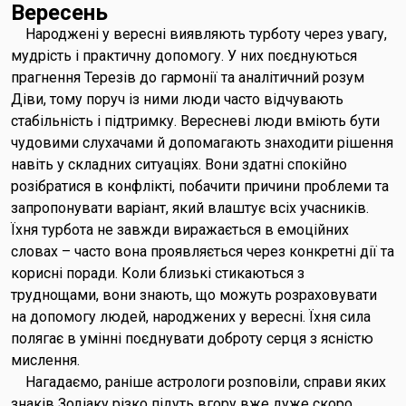
Вересень
Народжені у вересні виявляють турботу через увагу,
мудрість і практичну допомогу. У них поєднуються
прагнення Терезів до гармонії та аналітичний розум
Діви, тому поруч із ними люди часто відчувають
стабільність і підтримку. Вересневі люди вміють бути
чудовими слухачами й допомагають знаходити рішення
навіть у складних ситуаціях. Вони здатні спокійно
розібратися в конфлікті, побачити причини проблеми та
запропонувати варіант, який влаштує всіх учасників.
Їхня турбота не завжди виражається в емоційних
словах – часто вона проявляється через конкретні дії та
корисні поради. Коли близькі стикаються з
труднощами, вони знають, що можуть розраховувати
на допомогу людей, народжених у вересні. Їхня сила
полягає в умінні поєднувати доброту серця з ясністю
мислення.
Нагадаємо, раніше астрологи розповіли, справи яких
знаків Зодіаку різко підуть вгору вже дуже скоро.