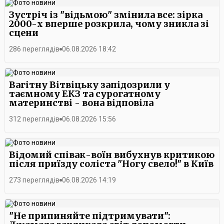
Зустріч із "відьмою" змінила все: зірка
2000-х вперше розкрила, чому зникла зі
сцени
286 переглядів
06.08.2026 18:42
Вагітну Вітвіцьку запідозрили у
таємному ЕКЗ та сурогатному
материнстві - вона відповіла
312 переглядів
06.08.2026 15:56
Відомий співак-воїн вибухнув критикою
після приїзду соліста "Ногу свело!" в Київ
273 переглядів
06.08.2026 14:19
"Не припиняйте підтримувати":