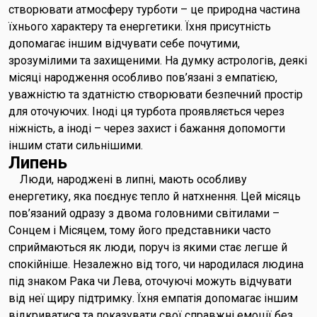
створювати атмосферу турботи – це природна частина
їхнього характеру та енергетики. Їхня присутність
допомагає іншим відчувати себе почутими,
зрозумілими та захищеними. На думку астрологів, деякі
місяці народження особливо пов’язані з емпатією,
уважністю та здатністю створювати безпечний простір
для оточуючих. Іноді ця турбота проявляється через
ніжність, а іноді – через захист і бажання допомогти
іншим стати сильнішими.
Липень
Люди, народжені в липні, мають особливу
енергетику, яка поєднує тепло й натхнення. Цей місяць
пов’язаний одразу з двома головними світилами –
Сонцем і Місяцем, тому його представники часто
сприймаються як люди, поруч із якими стає легше й
спокійніше. Незалежно від того, чи народилася людина
під знаком Рака чи Лева, оточуючі можуть відчувати
від неї щиру підтримку. Їхня емпатія допомагає іншим
відкриватися та показувати свої справжні емоції без