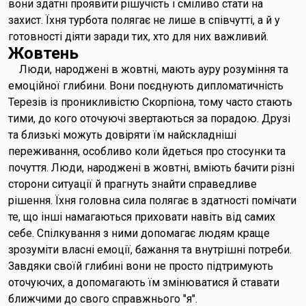
вони здатні проявити рішучість і сміливо стати на
захист. Їхня турбота полягає не лише в співчутті, а й у
готовності діяти заради тих, хто для них важливий.
Жовтень
Люди, народжені в жовтні, мають ауру розуміння та
емоційної глибини. Вони поєднують дипломатичність
Терезів із проникливістю Скорпіона, тому часто стають
тими, до кого оточуючі звертаються за порадою. Друзі
та близькі можуть довіряти їм найскладніші
переживання, особливо коли йдеться про стосунки та
почуття. Люди, народжені в жовтні, вміють бачити різні
сторони ситуації й прагнуть знайти справедливе
рішення. Їхня головна сила полягає в здатності помічати
те, що інші намагаються приховати навіть від самих
себе. Спілкування з ними допомагає людям краще
зрозуміти власні емоції, бажання та внутрішні потреби.
Завдяки своїй глибині вони не просто підтримують
оточуючих, а допомагають їм змінюватися й ставати
ближчими до свого справжнього "я".