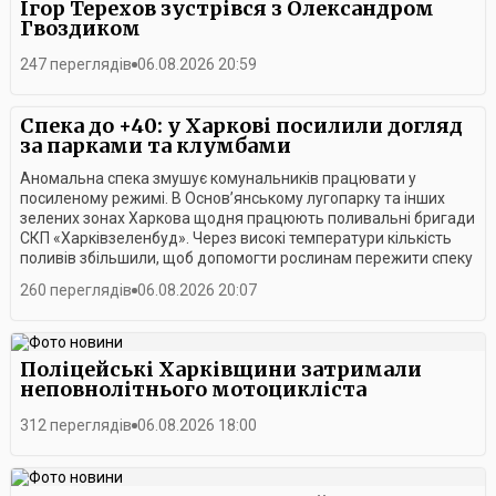
Ігор Терехов зустрівся з Олександром
Гвоздиком
247 переглядів
06.08.2026 20:59
Спека до +40: у Харкові посилили догляд
за парками та клумбами
Аномальна спека змушує комунальників працювати у
посиленому режимі. В Основ’янському лугопарку та інших
зелених зонах Харкова щодня працюють поливальні бригади
СКП «Харківзеленбуд». Через високі температури кількість
поливів збільшили, щоб допомогти рослинам пережити спеку
та зберегти міське озеленення.Найбільший обсяг робіт
260 переглядів
06.08.2026 20:07
виконують у ранкові години, коли сонце ще не встигло
сильно прогріти землю. Саме тоді працівники намагаються
максимально зволожити ґрунт, щоб рослини мали запас
вологи на кілька годин. Додатковий полив проводять також
Поліцейські Харківщини затримали
удень і ввечері.У підприємстві зазначають, що поливальні
неповнолітнього мотоцикліста
бригади продовжать працювати у посиленому режимі доти,
доки в Харкові триматиметься спекотна погода.
312 переглядів
06.08.2026 18:00