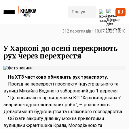
RU
312 переглядів • 18.07.2025 18:10
У Харкові до осені перекриють
рух через перехрестя
На ХТЗ частково обмежать рух транспорту.
Проїзд на перехресті проспекту Індустріального та
вулиці Михайла Водяного заборонений до 1 вересня.
"Це пов’язано з проведенням КП "Харківводоканал"
аварійно-відновлювальних робіт", — розповіли в
Департаменті будівництва та шляхового господарства.
Об’їхати закриту ділянку можна прилеглими
вулицями Франтішека Крала, Молодіжною та