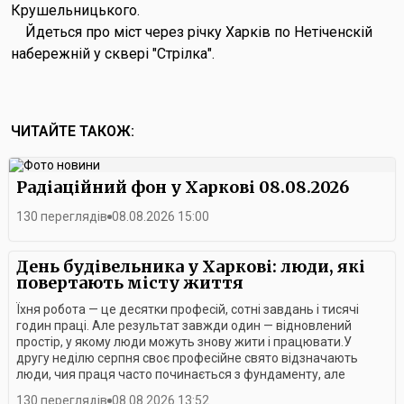
Крушельницького.
Йдеться про міст через річку Харків по Нетіченскій
набережній у сквері "Стрілка".
ЧИТАЙТЕ ТАКОЖ:
Радіаційний фон у Харкові 08.08.2026
130 переглядів
08.08.2026 15:00
День будівельника у Харкові: люди, які
повертають місту життя
Їхня робота — це десятки професій, сотні завдань і тисячі
годин праці. Але результат завжди один — відновлений
простір, у якому люди можуть знову жити і працювати.У
другу неділю серпня своє професійне свято відзначають
люди, чия праця часто починається з фундаменту, але
завжди має значно більший сенс.Цьогоріч День
130 переглядів
08.08.2026 13:52