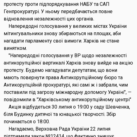
протесту проти підпорядкування НАБУ та САП
Генпрокуратурі. У ньому передбачається повне
відновлення незалежності цих органів.
Напередодні голосування у великих містах України
мітингувальники знову збираються на площах, аби
нагадати парламенту свої вимоги. Харків не стане
винятком.
"Напередодні голосування у ВР щодо незалежності
антикорупційної вертикалі Харків знову вийде на акцію
протесту. Будемо нагадувати депутатам, що вони
мають повернути права Антикорупційному бюро та
Антикорупційній прокуратурі, які самі ж і забрали, чим
поставили під загрозу міжнародну допомогу Україні", —
повідомили в "Харківському антикорупційному центрі"
Акція відбудеться 30 липня о 19:00 у саду Шевченка,
біля Будинку дитячої та юнацької творчості. Збір
починається о 18:00.
Нагадаємо, Верховна Рада України 22 липня
підтримали закон №12414, що фактично знищує