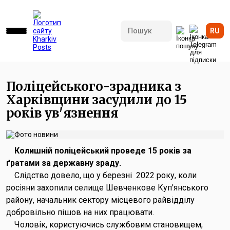
RU
546 переглядів • 03.02.2026 16:07
Поліцейського-зрадника з
Харківщини засудили до 15
років ув'язнення
Колишній поліцейський проведе 15 років за
ґратами за державну зраду.
Слідство довело, що у березні 2022 року, коли
росіяни захопили селище Шевченкове Куп'янського
району, начальник сектору місцевого райвідділу
добровільно пішов на них працювати.
Чоловік, користуючись службовим становищем,