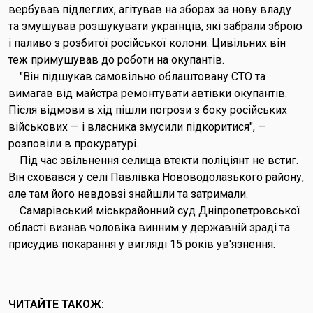
вербував підлеглих, агітував на зборах за нову владу
та змушував розшукувати українців, які забрали зброю
і паливо з розбитої російської колони. Цивільних він
теж примушував до роботи на окупантів.
"Він підшукав самовільно облаштовану СТО та
вимагав від майстра ремонтувати автівки окупантів.
Після відмови в хід пішли погрози з боку російських
військових — і власника змусили підкоритися", —
розповіли в прокуратурі.
Під час звільнення селища втекти поліціянт не встиг.
Він сховався у селі Павлівка Нововодолазького району,
але там його невдовзі знайшли та затримали.
Самарівський міськрайонний суд Дніпропетровської
області визнав чоловіка винним у державній зраді та
присудив покарання у вигляді 15 років ув'язнення.
ЧИТАЙТЕ ТАКОЖ: