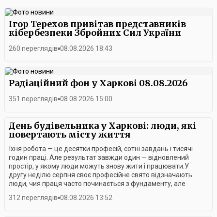
Ігор Терехов привітав представників
кібербезпеки Збройних Сил України
260 переглядів
08.08.2026 18:43
Радіаційний фон у Харкові 08.08.2026
351 переглядів
08.08.2026 15:00
День будівельника у Харкові: люди, які
повертають місту життя
Їхня робота — це десятки професій, сотні завдань і тисячі
годин праці. Але результат завжди один — відновлений
простір, у якому люди можуть знову жити і працювати.У
другу неділю серпня своє професійне свято відзначають
люди, чия праця часто починається з фундаменту, але
завжди має значно більший сенс.Цьогоріч День
312 переглядів
08.08.2026 13:52
будівельника для Харкова — це не лише професійне свято, а
й нагода подякувати тим, хто сьогодні власними руками