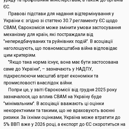
ЄС.
Правові підстави для надання відтермінування у
України є: згідно зі статтею 30.7 регламенту ЄС щодо
CBAM, Єврокомісія може змінити умови застосування
механізму для країн, які постраждали від
"непередбачуваних та руйнівних подій". В асоціації
наголошують, що повномасштабна війна відповідає
цим критеріям.
"Якщо така норма існує, вона має бути застосована
саме до України", – зазначають у НАДПУ,
підкреслюючи масштаб втрат економіки та
промисловості внаслідок війни.
Попри це, у звіті Єврокомісії від грудня 2025 року
зазначалося, що вплив CBAM на Україну буде
"мінімальним". В асоціації вважають ці оцінки
некоректними та такими, що не враховують воєнні
ризики. За їхніми оцінками, Україна може втратити до
5% ВВП вже у 2026 році, а експорт до ЄС скоротиться на