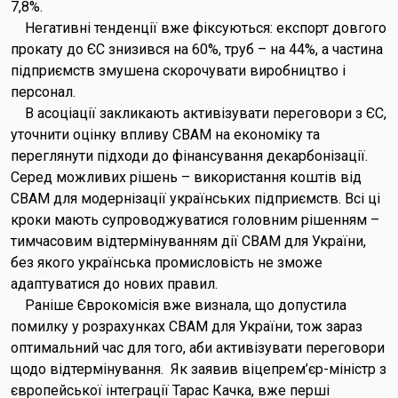
7,8%.
Негативні тенденції вже фіксуються: експорт довгого
прокату до ЄС знизився на 60%, труб – на 44%, а частина
підприємств змушена скорочувати виробництво і
персонал.
В асоціації закликають активізувати переговори з ЄС,
уточнити оцінку впливу CBAM на економіку та
переглянути підходи до фінансування декарбонізації.
Серед можливих рішень – використання коштів від
CBAM для модернізації українських підприємств. Всі ці
кроки мають супроводжуватися головним рішенням –
тимчасовим відтермінуванням дії CBAM для України,
без якого українська промисловість не зможе
адаптуватися до нових правил.
Раніше Єврокомісія вже визнала, що допустила
помилку у розрахунках CBAM для України, тож зараз
оптимальний час для того, аби активізувати переговори
щодо відтермінування. Як заявив віцепрем’єр-міністр з
європейської інтеграції Тарас Качка, вже перші