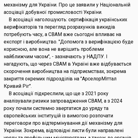
механізму для України. Про це заявили у Національній
асоціації добувної промисловості України.
В асоціації наголошують: сертифікація українських
верифікаторів та перегляд розрахунків викидів
потребують часу, а CBAM вже сьогодні впливає на
експорт і виробництво. "Допомога з верифікацією буде
корисною, але вона не вирішить проблеми
найближчим часом", - зазначають у НАДПУ. І
нагадують, що через СВАМ в Україні вже відбувається
скорочення виробництва на підприємствах, зокрема
закриття окремих підрозділів на "АрселорМіттал
Кривий Ріг".
В асоціації підкреслили, що ще з 2021 року
аналізували ризики запровадження CBAM, а з 2024
року почали системно звертатися до уряду та
європейських інституцій із вимогою розпочати
переговори про відтермінування дії механізму для
України. Зокрема, відповідні листи були направлені
уряду та профільним міністерствам, а також до органів