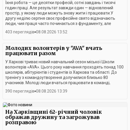
Їхня робота — це десятки професій, сотні завдань і тисячі
годин праці. Але результат завжди один — відновлений
простір, у якому люди можуть знову жити і працювати.У
другу неділю серпня своє професійне свято відзначають
люди, чия праця часто починається з фундаменту, але
завжди має значно більший сенс.Цьогоріч День
403 переглядів
08.08.2026 13:52
будівельника для Харкова — це не лише професійне свято, а
й нагода подякувати тим, хто сьогодні власними руками
відбудовує місто.Сьогодні на долю будівельників випала
Молодих волонтерів у "AVA" вчать
особлива місія — відновлювати Харків, що зазнав численних
працювати разом
руйнувань через російську агресію. Війна змінила їхню
роботу: додала нових завдань, складних умов і
У Харкові триває новий навчальний сезон міської Школи
відповідальності. Та попри все вони продовжують
волонтерів «AVA». Цього року навчання проходять понад 100
працювати — заради міста та його людей.Для будівельника
школярів, абітурієнтів і студентів із Харкова та області. До
результат роботи — це те, що можна побачити й до чого
тренінгу з командоутворення долучилися близько 80
можна доторкнутися. Будинок, який постав із фундаменту,
учасників. Молоді люди вчаться працювати в команді,
відновлена після обстрілу оселя, нова школа чи лікарня. За
розвивають комунікативні навички та знаходять нових
390 переглядів
08.08.2026 13:39
кожним таким об’єктом — праця десятків людей різних
друзів.Учасники розповідають, що заняття допомагають їм
професій.Усіх причетних до свята привітав міський голова
не лише здобувати нові знання, а й готують до майбутнього
Ігор Терехов. Кращим представникам галузі вручили цінні
навчання у вишах та активної громадської
подарунки, грамоти виконавчого комітету та подяки міського
діяльності.Організатори наголошують, що для волонтера
На Харківщині 62-річний чоловік
голови.Після офіційної частини на гостей свята чекала
важливо не лише мати бажання допомагати, а й уміти
ображав дружину та загрожував
музична програма. Будівельники змогли хоча б ненадовго
працювати в команді, знаходити компроміси та ефективно
розправою
відволіктися від щоденних викликів, насолодитися творчістю
взаємодіяти з людьми під час проведення міських заходів.У
та відчути атмосферу свята. А справжнім сюрпризом для
департаменті зазначають, що навчання у Школі волонтерів