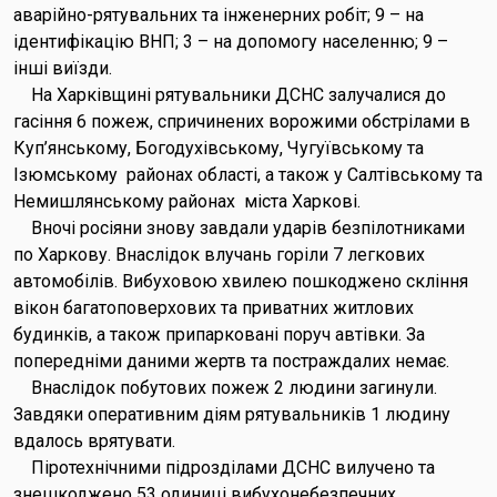
аварійно-рятувальних та інженерних робіт; 9 – на
ідентифікацію ВНП; 3 – на допомогу населенню; 9 –
інші виїзди.
На Харківщині рятувальники ДСНС залучалися до
гасіння 6 пожеж, спричинених ворожими обстрілами в
Куп’янському, Богодухівському, Чугуївському та
Ізюмському районах області, а також у Салтівському та
Немишлянському районах міста Харкові.
Вночі росіяни знову завдали ударів безпілотниками
по Харкову. Внаслідок влучань горіли 7 легкових
автомобілів. Вибуховою хвилею пошкоджено скління
вікон багатоповерхових та приватних житлових
будинків, а також припарковані поруч автівки. За
попередніми даними жертв та постраждалих немає.
Внаслідок побутових пожеж 2 людини загинули.
Завдяки оперативним діям рятувальників 1 людину
вдалось врятувати.
Піротехнічними підрозділами ДСНС вилучено та
знешкоджено 53 одиниці вибухонебезпечних