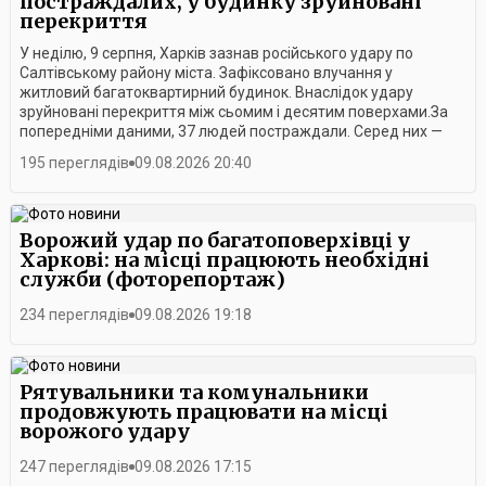
постраждалих, у будинку зруйновані
перекриття
У неділю, 9 серпня, Харків зазнав російського удару по
Салтівському району міста. Зафіксовано влучання у
житловий багатоквартирний будинок. Внаслідок удару
зруйновані перекриття між сьомим і десятим поверхами.За
попередніми даними, 37 людей постраждали. Серед них —
п’ятирічний хлопчик. 11 людей зазнали вибухових поранень,
195 переглядів
09.08.2026 20:40
у двох діагностували отруєння чадним газом. Ще восьмеро,
серед них дитина, отримали гостру реакцію на стрес. Усім
постраждалим надається медична допомога.Працівники
комунальних служб прибирають уламки, бите скло та
Ворожий удар по багатоповерхівці у
великогабаритне сміття з прибудинкової території та
Харкові: на місці працюють необхідні
проїжджої частини.На місці також працюють фахівці КП
служби (фоторепортаж)
«Житлокомсервіс». Вони обстежують будинки на наявність
пошкоджень та консультують мешканців щодо отримання
234 переглядів
09.08.2026 19:18
допомоги за програмою «єВідновлення».
Рятувальники та комунальники
продовжують працювати на місці
ворожого удару
247 переглядів
09.08.2026 17:15