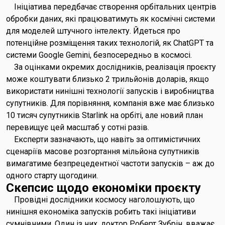
Ініціатива передбачає створення орбітальних центрів
обробки даних, які працюватимуть як космічні системи
для моделей штучного інтелекту. Йдеться про
потенційне розміщення таких технологій, як ChatGPT та
системи Google Gemini, безпосередньо в космосі.
За оцінками окремих дослідників, реалізація проєкту
може коштувати близько 2 трильйонів доларів, якщо
використати нинішні технології запусків і виробництва
супутників. Для порівняння, компанія вже має близько
10 тисяч супутників Starlink на орбіті, але новий план
перевищує цей масштаб у сотні разів.
Експерти зазначають, що навіть за оптимістичних
сценаріїв масове розгортання мільйона супутників
вимагатиме безпрецедентної частоти запусків – аж до
одного старту щогодини.
Скепсис щодо економіки проєкту
Провідні дослідники космосу наголошують, що
нинішня економіка запусків робить такі ініціативи
сумнівними. Один із них, доктор Роберт Зубрін, вважає,