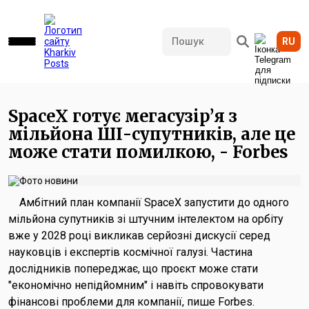
RU
1586 переглядів • 31.05.2026 11:04
SpaceX готує мегасузір’я з
мільйона ШІ-супутників, але це
може стати помилкою, - Forbes
Амбітний план компанії SpaceX запустити до одного
мільйона супутників зі штучним інтелектом на орбіту
вже у 2028 році викликав серйозні дискусії серед
науковців і експертів космічної галузі. Частина
дослідників попереджає, що проєкт може стати
"економічно непідйомним" і навіть спровокувати
фінансові проблеми для компанії, пише Forbes.