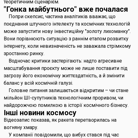
теоретичним сценарієм.
"Гонка майбутнього" вже почалася
Попри скепсис, частина аналітиків вважає, що
поєднання штучного інтелекту та космічних технологій
може запустити нову інвестиційну "золоту лихоманку".
Вони порівнюють ситуацію з раннім етапом розвитку
інтернету, коли невизначеність не заважала стрімкому
зростанню ринку.
Водночас критики застерігають: надто агресивне
масштабування проєкту може не лише поставити під
загрозу його економічну життєздатність, а й змінити
баланс у всій космічній галузі.
Головне питання залишається відкритим – чи стане
мільйон ШІ-супутників технологічним проривом, чи
найдорожчою помилкою в історії космічного бізнесу.
Інші новини космосу
Відеозапис показав, як ракета перетворилась на
вогняну хмару.
У компанії повідомили, що вибух стався під час