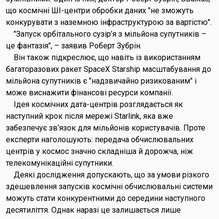
що космічні ШІ-центри обробки даних "не зможуть
конкурувати з наземною інфраструктурою за вартістю".
"Запуск орбітального сузір’я з мільйона супутників –
це фантазія", – заявив Роберт Зубрін.
Він також підкреслює, що навіть із використанням
багаторазових ракет SpaceX Starship масштабування до
мільйона супутників є "надзвичайно ризикованим" і
може виснажити фінансові ресурси компанії.
Ідея космічних дата-центрів розглядається як
наступний крок після мережі Starlink, яка вже
забезпечує зв’язок для мільйонів користувачів. Проте
експерти наголошують: передача обчислювальних
центрів у космос значно складніша й дорожча, ніж
телекомунікаційні супутники.
Деякі дослідження допускають, що за умови різкого
здешевлення запусків космічні обчислювальні системи
можуть стати конкурентними до середини наступного
десятиліття. Однак наразі це залишається лише