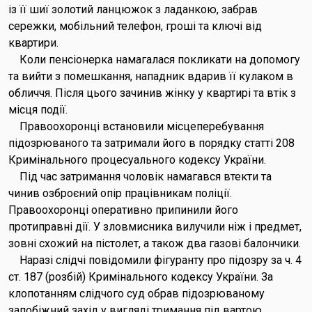
із її шиї золотий ланцюжок з ладанкою, забрав
сережки, мобільний телефон, гроші та ключі від
квартири.
Коли пенсіонерка намагалася покликати на допомогу
та вийти з помешкання, нападник вдарив її кулаком в
обличчя. Після цього зачинив жінку у квартирі та втік з
місця події.
Правоохоронці встановили місцеперебування
підозрюваного та затримали його в порядку статті 208
Кримінального процесуального кодексу України.
Під час затримання чоловік намагався втекти та
чинив озброєний опір працівникам поліції.
Правоохоронці оперативно припинили його
протиправні дії. У зловмисника вилучили ніж і предмет,
зовні схожий на пістолет, а також два газові балончики.
Наразі слідчі повідомили фігуранту про підозру за ч. 4
ст. 187 (розбій) Кримінального кодексу України. За
клопотанням слідчого суд обрав підозрюваному
запобіжний захід у вигляді тримання під вартою