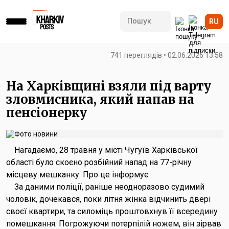
RU
741 переглядів • 02.06.2026 13:58
На Харківщині взяли під варту
зловмисника, який напав на
пенсіонерку
Нагадаємо, 28 травня у місті Чугуїв Харківської
області було скоєно розбійний напад на 77-річну
місцеву мешканку. Про це інформує .
За даними поліції, раніше неодноразово судимий
чоловік, дочекався, поки літня жінка відчинить двері
своєї квартири, та силоміць проштовхнув її всередину
помешкання. Погрожуючи потерпілій ножем, він зірвав