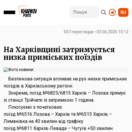
RU
507 переглядів • 03.06.2026 10:12
На Харківщині затримується
низка приміських поїздів
Безпекова ситуація впливає на рух низки приміських
поїздів в Харківському регіоні.
Зокрема, поїзд №6825/6815 Харків – Лозова прямує
зі станції Трійчате із затримкою 1 година.
Плюсуємо з початкових:
поїзд №6516 Лозова – Харків та №6513 Харків –
Лиманівка на 40 хвилин від графіку
поїзд №6811 Харків-Левада – Чугуїв +50 хвилин.