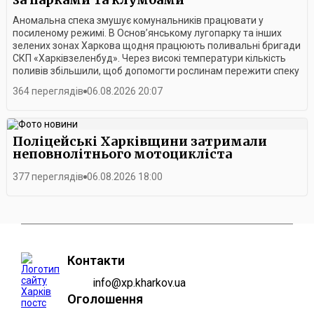
Аномальна спека змушує комунальників працювати у
посиленому режимі. В Основ’янському лугопарку та інших
зелених зонах Харкова щодня працюють поливальні бригади
СКП «Харківзеленбуд». Через високі температури кількість
поливів збільшили, щоб допомогти рослинам пережити спеку
та зберегти міське озеленення.Найбільший обсяг робіт
364 переглядів
06.08.2026 20:07
виконують у ранкові години, коли сонце ще не встигло
сильно прогріти землю. Саме тоді працівники намагаються
максимально зволожити ґрунт, щоб рослини мали запас
вологи на кілька годин. Додатковий полив проводять також
Поліцейські Харківщини затримали
удень і ввечері.У підприємстві зазначають, що поливальні
неповнолітнього мотоцикліста
бригади продовжать працювати у посиленому режимі доти,
доки в Харкові триматиметься спекотна погода.
377 переглядів
06.08.2026 18:00
Контакти
info@xp.kharkov.ua
Оголошення