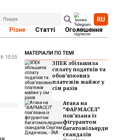
RU
Різне
Статті
Оголошення
МАТЕРІАЛИ ПО ТЕМІ
26 10:55
ЗПЕК збільшила
сплату податків та
обов'язкових
платежів майже у
сім разів
Атака на
"ФАРМАСЕЛ"
пов’язана із
фігурантом
багатомільярдних
скандалів
ки