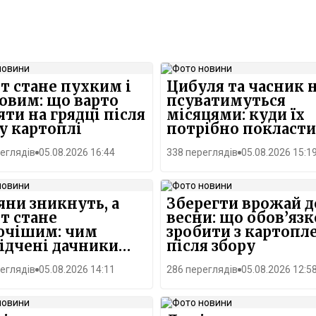
т стане пухким і
Цибуля та часник 
овим: що варто
псуватимуться
яти на грядці після
місяцями: куди їх
у картоплі
потрібно покласти
еглядів
05.08.2026 16:44
338 переглядів
05.08.2026 15:1
яни зникнуть, а
Зберегти врожай д
т стане
весни: що обов’яз
ючішим: чим
зробити з картопл
ідчені дачники
після збору
елюють город
еглядів
05.08.2026 14:11
286 переглядів
05.08.2026 12:5