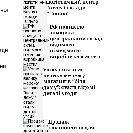
логістичний центр
Novus і склади
сної
"Сільпо"
РФ повністю
знищила
центральний склад
відомого
вжди
німецького
виробника мастил
они
Varus поглинає
велику мережу
магазинів "біля
дому": стали відомі
деталі угоди
Продаж
компонентів для