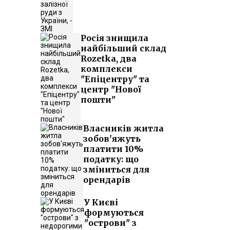
Росія знищила
найбільший склад
Rozetka, два
комплекси
"Епіцентру" та
центр "Нової
пошти"
Власників житла
зобов'яжуть
платити 10%
податку: що
зміниться для
орендарів
У Києві
формуються
"острови" з