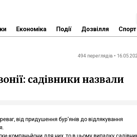
ки
Економіка
Події
Дозвілля
Спорт
494 переглядів • 16.05.20
вонії: садівники назвали
ереваг, від придушення бур'янів до відлякування
я.
ітки-компаньйони для них, то в цьому випадку садівни