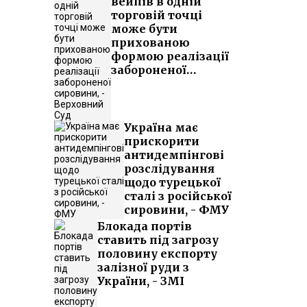
вейпів в одній
торговій точці
може бути
прихованою
формою реалізації
забороненої
сировини, -
Верховний Суд
Україна має
прискорити
антидемпінгові
розслідування
щодо турецької
сталі з російської
сировини, - ФМУ
Блокада портів
ставить під загрозу
половину експорту
залізної руди з
України, - ЗМІ