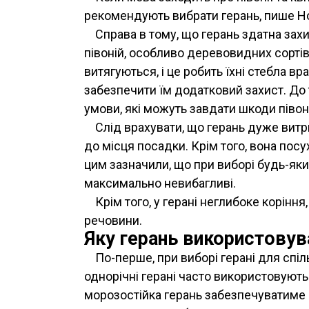
рекомендують вибрати герань, пише Ho
Справа в тому, що герань здатна зах
півоній, особливо деревовидних сортів,
витягуються, і це робить їхні стебла 
забезпечити їм додатковий захист. До
умови, які можуть завдати шкоди півоні
Слід врахувати, що герань дуже витр
до місця посадки. Крім того, вона посу
цим зазначили, що при виборі будь-я
максимально невибагливі.
Крім того, у герані неглибоке коріння
речовини.
Яку герань використовув
По-перше, при виборі герані для спіл
однорічні герані часто використовуютьс
морозостійка герань забезпечуватиме п