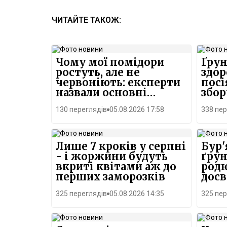
ЧИТАЙТЕ ТАКОЖ:
Чому мої помідори
Ґрун
ростуть, але не
здор
червоніють: експерти
посі
назвали основні
збор
причини
130 переглядів
05.08.2026 17:58
338 пер
Лише 7 кроків у серпні
Бур'
- і жоржини будуть
ґрун
вкриті квітами аж до
род
перших заморозків
досв
вст
325 переглядів
05.08.2026 14:35
325 пер