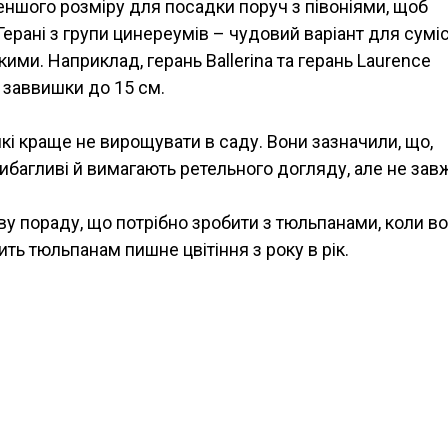
меншого розміру для посадки поруч з півоніями, щоб
рані з групи цинереумів – чудовий варіант для сумі
ими. Наприклад, герань Ballerina та герань Laurence
 заввишки до 15 см.
які краще не вирощувати в саду. Вони зазначили, що,
вибагливі й вимагають ретельного догляду, але не за
у пораду, що потрібно зробити з тюльпанами, коли в
ть тюльпанам пишне цвітіння з року в рік.