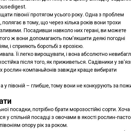
usedigest.
ищати півонії протягом усього року. Одна з проблем
 полягає в тому, що через кілька років вони трохи
вразливими. Посадивши навколо них герані, ви можете
 того ж вони допомагають пом'якшити деякі погодні
ям, і сприяють боротьбі з ерозією.
ивала. Її легко вирощувати, і вона абсолютно невибаг
хостійка після того, як приживеться. Садівники у зв'яз
ких рослин-компаньйонів завжди краще вибирати
, а у півоній – глибше, тому вони не конкурують за пож
ати
ьної посадки, потрібно брати морозостійкі сорти. Хоча
я у спільній посадці з овочами в якості рослин-пасто
івоніям опору рік за роком.