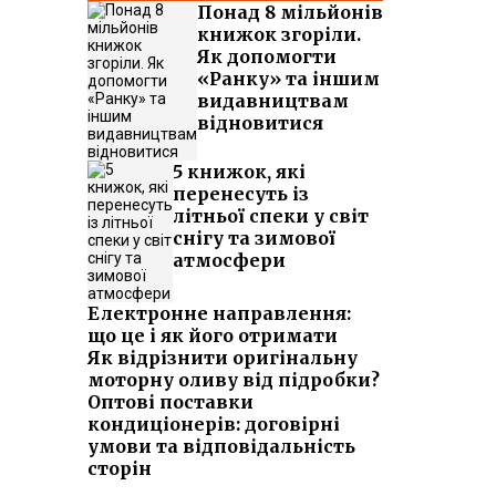
Понад 8 мільйонів
книжок згоріли.
Як допомогти
«Ранку» та іншим
видавництвам
відновитися
5 книжок, які
перенесуть із
літньої спеки у світ
снігу та зимової
атмосфери
Електронне направлення:
що це і як його отримати
Як відрізнити оригінальну
моторну оливу від підробки?
Оптові поставки
кондиціонерів: договірні
умови та відповідальність
сторін