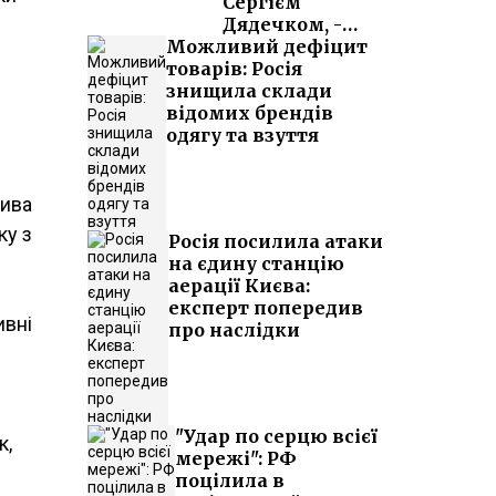
Сергієм
Дядечком, -
Можливий дефіцит
ЗМІ
товарів: Росія
знищила склади
відомих брендів
одягу та взуття
лива
ку з
Росія посилила атаки
на єдину станцію
аерації Києва:
експерт попередив
ивні
про наслідки
"Удар по серцю всієї
к,
мережі": РФ
поцілила в