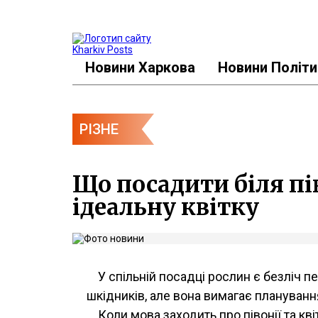
Новини Харкова
Новини Політи
РІЗНЕ
Що посадити біля пі
ідеальну квітку
У спільній посадці рослин є безліч п
шкідників, але вона вимагає плануванн
Коли мова заходить про півонії та кв