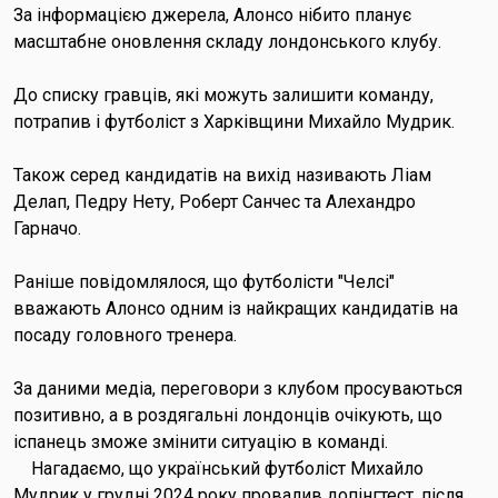
За інформацією джерела, Алонсо нібито планує
масштабне оновлення складу лондонського клубу.
До списку гравців, які можуть залишити команду,
потрапив і футболіст з Харківщини Михайло Мудрик.
Також серед кандидатів на вихід називають Ліам
Делап, Педру Нету, Роберт Санчес та Алехандро
Гарначо.
Раніше повідомлялося, що футболісти "Челсі"
вважають Алонсо одним із найкращих кандидатів на
посаду головного тренера.
За даними медіа, переговори з клубом просуваються
позитивно, а в роздягальні лондонців очікують, що
іспанець зможе змінити ситуацію в команді.
Нагадаємо, що український футболіст Михайло
Мудрик у грудні 2024 року провалив допінгтест, після